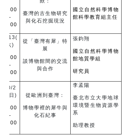
獸：
1400
國立自然科學博物
臺灣的古生物研究
-
館
科學教育組主任
與化石挖掘現況
1600
9/13(
張鈞翔
從「臺灣有犀」特
六
)
展
國立自然科學博物
1400
館地質學組
談博物館間的交流
-
與合作
研究員
1600
李孟陽
10/2
6(
日
)
從歐洲到臺灣：
臺北市立大學地球
環境暨生物資源學
1400
博物學裡的犀牛與
系
-
化石紀事
1600
助理教授