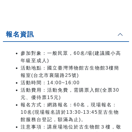
報名資訊
參加對象：一般民眾，
60
名
/
場(建議國小高
年級至成人)
活動地點：國立臺灣博物館古生物館
3
樓簡
報室
(
台北市襄陽路
25
號
)
活動時間：
14:00~16:00
活動費用：活動免費，需購票入館
(
全票
30
元、優待票
15
元
)
報名方式：網路報名：
60
名，現場報名：
10名(現場報名請於13:30-13:45至古生物
館服務台登記，額滿為止)。
注意事項：講座場地位於古生物館３樓，敬