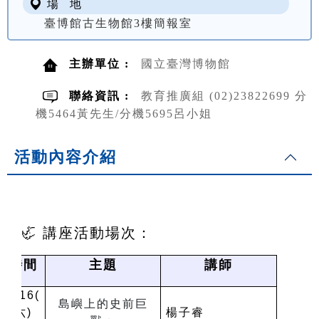
場 地
臺博館古生物館3樓簡報室
主辦單位 :
國立臺灣博物館
聯絡資訊 :
教育推廣組 (02)23822699 分
機5464黃先生/分機5695呂小姐
活動內容介紹
🦏 講座活動場次：
時間
主題
講師
8/16(
島嶼上的史前巨
六
)
楊子睿