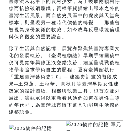
畫家洪米花筆下的農村少女，為了換取兩顆柑仔
糖而拾撿破銅爛鐵，質樸筆觸描繪出課本之外的
臺灣生活風景。而自然史展區中的虎皮與天堂鳥
標本，則呈現另一種時代價值的轉變——那些曾
被視為身份象徵的收藏，如今成為反思環境倫理
與保育觀念的重要證言。
除了生活與自然記憶，展覽亦聚焦於臺灣專業文
化的發展軌跡。《臺灣植物誌》早期手繪圖稿中
仍可見鉛筆與修正液交錯痕跡，細膩呈現戰後植
物學者追求學術自主的歷程；還有臺博館執行
「重建臺灣藝術史2.0」─ 建築史計畫的階段成
果--王秀蓮、王秋華、黃秋月等臺灣早期女性建
築家的設計圖紙、相機與執業工具，也首次並列
展出，讓觀眾得以重新看見她們如何在男性主導
的年代裡，為臺灣城市留下兼具功能與生活感的
建築語彙。