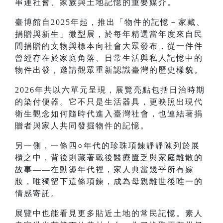
串連社會、家族與土地記憶的重要媒介。
臺博館自2025年起，推出「物件的記憶－家藏、
捐贈與新生」微型展，於每年精選當年度來自民
間捐贈的文物與標本向社會大眾發布，從一件件
曾經存在於家庭角落、日常生活與私人記憶中的
物件出發，邀請觀眾重新認識臺灣的歷史樣貌。
2026年共以六單元呈現，展覽亮點包括日治時期
的染付便器。它不只是生活器具，更映照出現代
衛生觀念如何隨時代進入臺灣社會，也連結著捐
贈者與家人共同發掘物件的記憶。
另一側，一條四○年代的珍珠項鍊靜靜陳列於展
櫃之中，背後則藏著戰後醫療匱乏與家庭離散的
故事——在動盪年代裡，家人典當幾乎所有嫁
妝，唯獨留下這條項鍊，成為母親離世後唯一的
情感寄託。
展覽中也能看見更多貼近土地的常民記憶。素人