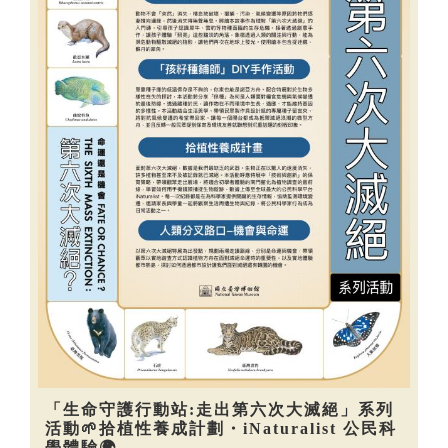
「生命守護行動站:走出第六次大滅絕」系列
活動🌱拾植性養成計劃・iNaturalist 公民科
學體驗🌍