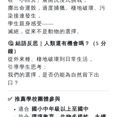
擲出命運骰，過度捕獵、棲地破壞、污
染接連發生，
學生親身感受——
滅絕，從來不是動物的選擇。
🤔 結語反思｜人類還有機會嗎？（5 分
鐘）
從外來種、棲地破壞到日常生活，
引導學生思考：
我們的選擇，是否仍能為自然留下出
口？
✅ 推薦學校團體參與
適合
國小中年級以上至國中
符合
環境教育、生物多樣性、永續