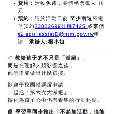
費用
：活動免費，團體半票每人 10
元
預約
：請於活動日前
至少兩週
來電
至(02)
23822699
分機7425
或
來信
或 edu_assistD@ntm.gov.tw
申
請
，
承辦人:楊小姐
🌱
教給孩子的不只是「滅絕」
，
而是在理解人類影響之後，
他們還能做出什麼選擇。
歡迎學校團體踴躍申請，
一起把「第六次大滅絕」，
轉化為孩子心中仍有希望的行動起點。
📘
學習單同步推出｜不參加活動，也能