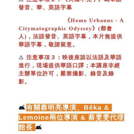
發音、華、英語字幕
《
Homo Urbanus - A
Citymatographic Odyssey》(都會
人)，法語發音、英語字幕，本片
無提供
華語字幕，敬請留意。
⚠️
注意事項３：映後座談以法語及華語
進行
，現場提供華語口譯；
本講座非經
主辦單位許可，嚴禁攝影、錄音及錄
影。
🛋️
有關蔡明亮導演、
Bêka & 
Lemoine兩位導演 & 蔡雯雯代理
館長
🛋️