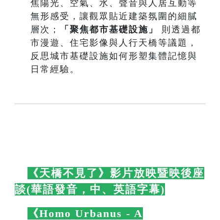
焦陽光、空氣、水、聲音與人居互動等
無形感受，讓觀眾貼近建築氛圍的細膩
層次；
「聚焦都市基礎設施」
則透過都
市漫遊、住宅影像與人行天橋等議題，
反思城市基礎設施如何形塑集體記憶與
日常經驗。
🛋️
《天橋不見了》影片放映暨映後座
談(華語發音，中、英語字幕)
🛋️
🛋️
《Homo Urbanus - A