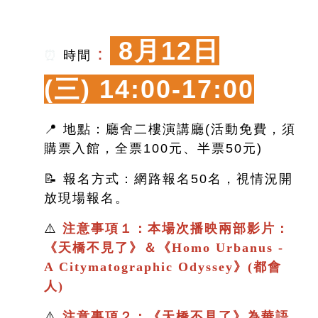
8月12日
：
⏰
時間
(三)
14:00-17:00
📍 地點：廳舍二樓演講廳(活動免費，須
購票入館，全票100元、半票50元)
📝 報名方式：網路報名50名，視情況開
放現場報名。
⚠️
注意事項１：本場次播映兩部影片：
《
天橋不見了
》＆
《
Homo Urbanus -
A Citymatographic Odyssey》(都會
人)
⚠️
注意事項２：
《
天橋不見了
》
為華語