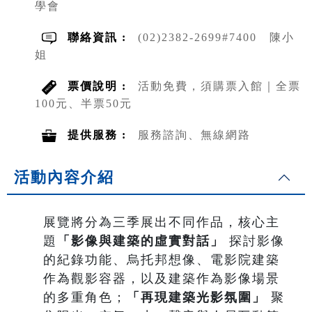
學會
聯絡資訊 :
(02)2382-2699#7400 陳小
姐
票價說明 :
活動免費，須購票入館｜全票
100元、半票50元
提供服務 :
服務諮詢、無線網路
活動內容介紹
展覽將分為三季展出不同作品，核心主
題
「影像與建築的虛實對話」
探討影像
的紀錄功能、烏托邦想像、電影院建築
作為觀影容器，以及建築作為影像場景
的多重角色；
「再現建築光影氛圍」
聚