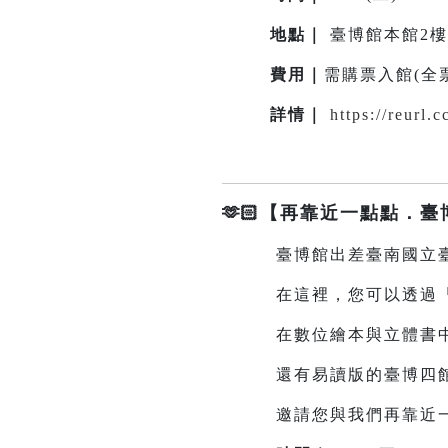
地點
｜
臺博館本館2
費用｜
需購票入館(全票3
詳情
｜
https://reurl
🫶🏻【再靠近一點點．
臺博館出差臺南國立臺
在這裡，您可以透過「臺
在數位繪本與立體書中，
還有易讀版的臺博四館簡
邀請您與我們再靠近一點