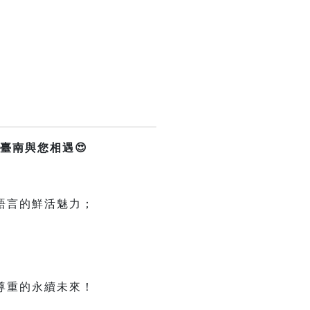
臺南與您相遇😍
語言的鮮活魅力；
尊重的永續未來！