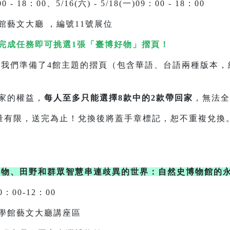
0 - 18：00、5/16(六) - 5/18(一)09：00 - 18：00
館藝文大廳 ，編號11號展位
完成任務即可挑選1張「臺博好物」摺頁！
的摺頁（包含華語、台語兩種版本，總共8
家的權益，
每人至多只能選擇8款中的2款帶回家
，無法全
為止！兌換後將蓋手章標記，恕不重複兌換
食物、田野和群眾智慧串連歧異的世界：自然史博物館的
0：00-12：00
學館藝文大廳講座區