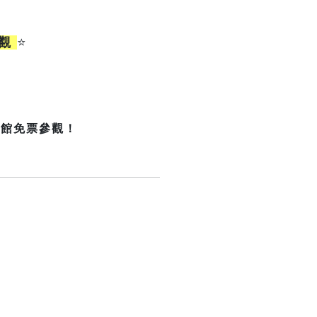
參觀
⭐
開館免票參觀！