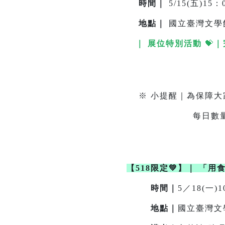
時間｜
5/15(五)15：0
地點
｜
國立臺灣文學
｜ 展位特別活動
💝
｜
我們準備了4館主題
※ 小提醒｜為保障大
每日數量有限，送完
【518限定💚】
｜
「用
時間｜
5／18(一)1
地點｜
國立臺灣文