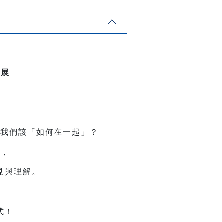
影展
，我們該「如何在一起」？
同，
見與理解。
式！