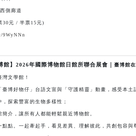
樓西側廊道
0元 / 半票15元)
.cc/9WyNNn
臺博館】2026年國際博物館日館所聯合展會｜
臺博館在
灣文學館！
博好物仔」台語文宣與「守護精靈」動畫，感受本土
探索豐富的生物多樣性；
介，讓所有人都能輕鬆親近博物館。
點。一起牽起手，看見差異、理解彼此，共創包容與