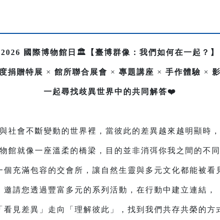
2026 國際博物館日🏛️【臺博群像：我們如何在一起？】
度捐贈特展
×
館所聯合展會
×
專題講座
×
手作體驗
×
一起尋找歧異世界中的共同解答❤️
與社會不斷變動的世界裡，當彼此的差異越來越明顯時
物館就像一座溫柔的橋梁，目的並非消弭你我之間的不
一個充滿包容的交會所，讓自然生靈與多元文化都能被看
邀請您透過豐富多元的系列活動，在行動中建立連結，
「看見差異」走向「理解彼此」，找到我們共存共榮的方