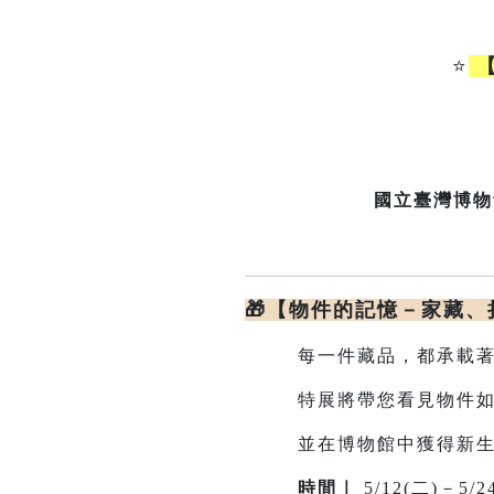
⭐
【
國立臺灣博物
🎁【物件的記憶－家藏
每一件藏品，都承載著
特展將帶您看見物件如何
並在博物館中獲得新
時間｜
5/12(二)－5/2