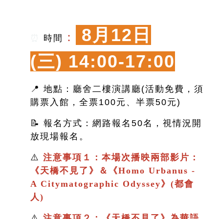
8月12日
：
⏰
時間
(三)
14:00-17:00
📍 地點：廳舍二樓演講廳(活動免費，須
購票入館，全票100元、半票50元)
📝 報名方式：網路報名50名，視情況開
放現場報名。
⚠️
注意事項１：本場次播映兩部影片：
《
天橋不見了
》＆
《
Homo Urbanus -
A Citymatographic Odyssey》(都會
人)
⚠️
注意事項２：
《
天橋不見了
》
為華語