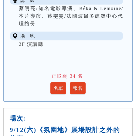
講 師
蔡明亮/知名電影導演、Bêka & Lemoine/
本片導演、蔡雯雯/法國波爾多建築中心代
理館長
場 地
2F 演講廳
正取剩
34
名
場次:
9/12(六)《氛圍地》展場設計之外的