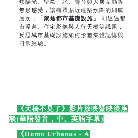
焦陽光、空氣、水、聲音與人居互動等
無形感受，讓觀眾貼近建築氛圍的細膩
層次；
「聚焦都市基礎設施」
則透過都
市漫遊、住宅影像與人行天橋等議題，
反思城市基礎設施如何形塑集體記憶與
日常經驗。
🛋️
《天橋不見了》影片放映暨映後座
談(華語發音，中、英語字幕)
🛋️
🛋️
《Homo Urbanus - A