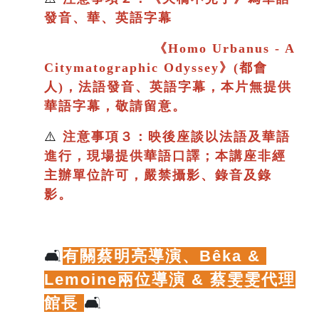
發音、華、英語字幕
《
Homo Urbanus - A
Citymatographic Odyssey》(都會
人)，法語發音、英語字幕，本片
無提供
華語字幕，敬請留意。
⚠️
注意事項３：映後座談以法語及華語
進行
，現場提供華語口譯；
本講座非經
主辦單位許可，嚴禁攝影、錄音及錄
影。
🛋️
有關蔡明亮導演、
Bêka & 
Lemoine兩位導演 & 蔡雯雯代理
館長
🛋️