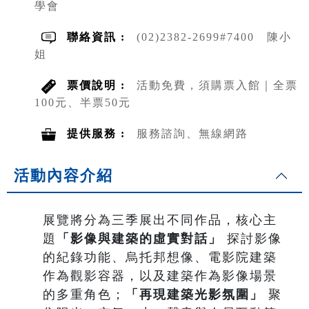
學會
聯絡資訊 :
(02)2382-2699#7400 陳小
姐
票價說明 :
活動免費，須購票入館｜全票
100元、半票50元
提供服務 :
服務諮詢、無線網路
活動內容介紹
展覽將分為三季展出不同作品，核心主
題
「影像與建築的虛實對話」
探討影像
的紀錄功能、烏托邦想像、電影院建築
作為觀影容器，以及建築作為影像場景
的多重角色；
「再現建築光影氛圍」
聚