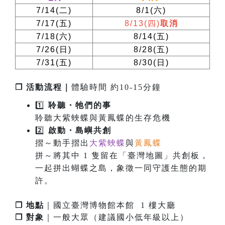
7/14(
二
)
8/1(
六
)
7/17(
五
)
8/13(
四
)
取消
7/18(
六
)
8/14(
五
)
7/26(
日
)
8/28(
五
)
7/31(
五
)
8/30(
日
)
❐ 活動流程｜
體驗時間 約10-15分鐘
1️⃣
聆聽・牠們的事
聆聽大紫蛺蝶與黃鳳蝶的生存危機
2️⃣
啟
動
・
島嶼共創
摺～動手摺出
大紫蛺蝶
與
黃鳳蝶
拼～將其中 1 隻留在「臺灣地圖」共創板，
一起拼出蝴蝶之島，象徵一同守護生態的期
許。
❐ 地點
｜國立臺灣博物館本館 1 樓大廳
❐ 對象
｜一般大眾（建議國小低年級以上）