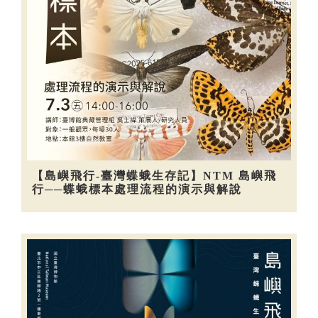
【島嶼飛行-臺灣蝶蛾生存記】NTM 島嶼飛
行──蝶蛾標本處理流程的演示與解說