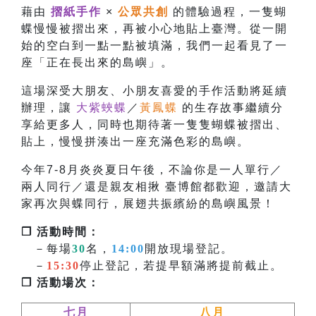
藉由
摺紙手作
×
公眾共創
的體驗過程，一隻蝴
蝶慢慢被摺出來，再被小心地貼上臺灣。從一開
始的空白到一點一點被填滿，我們一起看見了一
座「正在長出來的島嶼」。
這場深受大朋友、小朋友喜愛的手作活動將延續
辦理，讓
大紫蛺蝶
／
黃鳳蝶
的生存故事繼續分
享給更多人，同時也
期待著一隻隻蝴蝶被摺出、
貼上，慢慢拼湊出一座充滿色彩的島嶼。
今年7-8月炎炎夏日午後，不論你是一人單行／
兩人同行／還是親友相揪 臺博館都歡迎，邀請大
家再次與蝶同行，展翅共振繽紛的島嶼風景！
❐ 活動時間：
－每場
30
名，
14:00
開放現場登記。
－
15:30
停止登記，若提早額滿將提前截止。
❐ 活動場次：
七月
八月