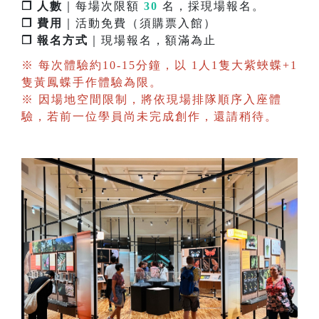
❐ 人數
｜每場次限額
30
名，採現場報名。
❐ 費用
｜活動免費（須購票入館）
❐ 報名方式
｜現場報名，額滿為止
※ 每次體驗約10-15分鐘，以 1人1隻大紫蛺蝶+1
隻黃鳳蝶手作體驗為限。
※ 因場地空間限制，將依現場排隊順序入座體
驗，若前一位學員尚未完成創作，還請稍待。