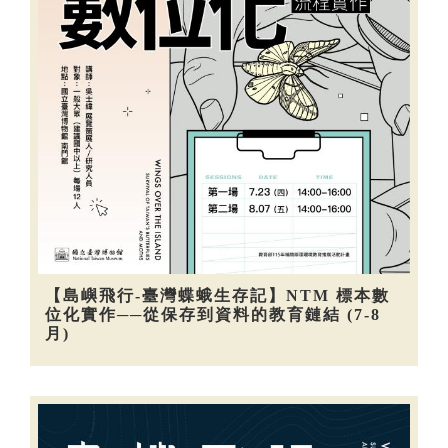
【島嶼飛行-臺灣蝶蛾生存記】NTM 標本數
位化實作──從保存到資料的教育鏈結 (7-8
月)