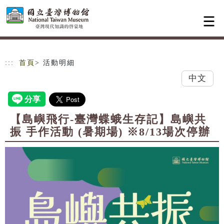
跳到主要內容
網站導覽
:::
首頁
> 活動明細
中文
【島嶼飛行-臺灣蝶蛾生存記】島嶼共
振 手作活動 (暑期場) ※8/13場次停辦