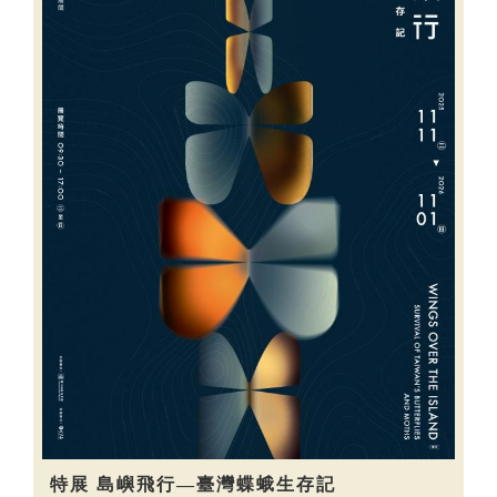
特展 島嶼飛行—臺灣蝶蛾生存記