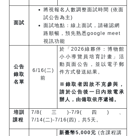
將視報名人數調整面試時間 (依面
試公告為主)
面試
面試地點：線上面試，請確認網
路順暢，預先熟悉google meet
視訊功能
於「2026綠夥伴：博物館
小小導覽員培育計畫」活
動頁面公告，並以電子郵
公告
6/16(二)
件方式發送結果。
錄取
前
名單
※
錄取者因故不克參與，
請於公告後一日內致電承
辦人，由備取依序遞補。
培訓
7/8(三)-7/9(四)、
課程
7/14(二)-7/16(四)，共5天。
新臺幣5,000元
(含課程講