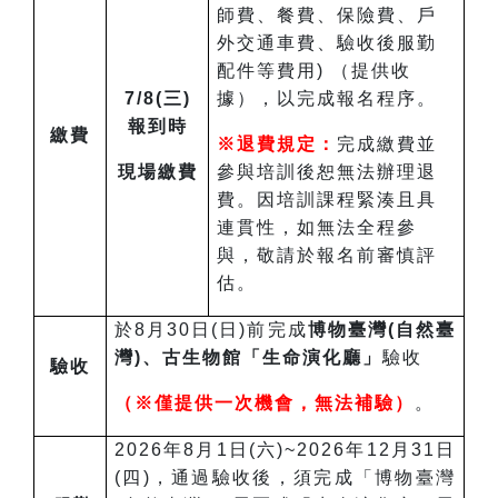
師費、餐費、保險費、戶
外交通車費、驗收後服勤
配件等費用) （提供收
7/8(三)
據），以完成報名程序。
報到時
繳費
※退費規定：
完成繳費並
現場繳費
參與培訓後恕無法辦理退
費。因培訓課程緊湊且具
連貫性，如無法全程參
與，敬請於報名前審慎評
估。
於8月30日(日)前完成
博物臺灣(自然臺
灣)、古生物館「生命演化廳」
驗收
驗收
（※僅提供一次機會，無法補驗）
。
2026年8月1日(六)~2026年12月31日
(四)，通過驗收後，須完成「博物臺灣