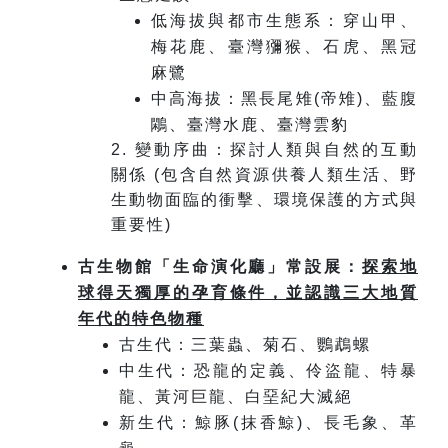
低海拔與都市生態系：穿山甲、
梅花鹿、臺灣獼猴、石虎、黑冠
麻鷺
中高海拔：黑長尾雉(帝雉)、藍腹
鷴、臺灣水鹿、臺灣雲豹
2. 變動序曲：探討人類與自然的互動
關係 (包含自然資源供養人類生活、野
生動物面臨的衝擊、環境保護的方式與
重要性)
古生物館「生命演化廳」常設展：
探索地
球得天獨厚的孕育條件，並認識三大地質
年代的特色物種
古生代：三葉蟲、菊石、鸚鵡螺
中生代：恐龍的定義、伶盜龍、特暴
龍、黃河巨龍、白堊紀大滅絕
新生代：鯨豚(抹香鯨)、長毛象、革