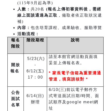
(115年9月起為準)
人數：
共20名
(報名上傳初審資料後，需經
線上面談通過為正取
，備取者依正取狀況遞
補)
內容：
包含培育課程、成果驗收、服勤導覽
活動流程：
報名
階段期程
說明
階段
請至本館官網活動頁面填
5/23(六)
妥並上傳報名表。
開放
-
報名
6/12(五)
*
家長電子信箱為重要溝通
17：00
管道，填寫請核對 *
6/10(三)前以電子郵件方
公告
6/14(日)
式寄送面試日期/時間、面
面試
辦理
試順序及google meet網
名單
址