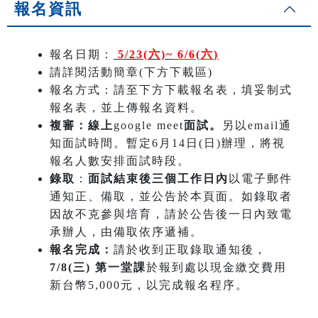
報名資訊
報名日期：
5/23(六)~
6/6(六
)
請詳閱活動簡章(下方下載區)
報名方式：請至下方下載報名表，填妥制式
報名表，並上傳報名資料。
複審：線上
google meet
面試。
另以email通
知面試時間。暫定6月14日(日)辦理，將視
報名人數安排面試時段。
錄取
：
面試結束後三個工作日內
以電子郵件
通知正、備取，並公告於本頁面。如錄取者
因故不克參與培育，請於公告後一日內致電
承辦人，由備取依序遞補。
報名完成：
請於收到正取錄取通知後，
7/8(三) 第一堂課
於報到處以現金繳交費用
新台幣5,000元，以完成報名程序。