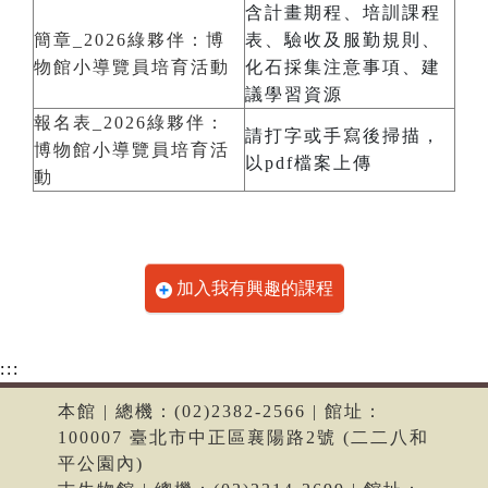
含計畫期程、培訓課程
簡章_2026綠夥伴：博
表、驗收及服勤規則、
物館小導覽員培育活動
化石採集注意事項、建
議學習資源
報名表_2026綠夥伴：
請打字或手寫後掃描，
博物館小導覽員培育活
以pdf檔案上傳
動
加入我有興趣的課程
:::
本館 | 總機：(02)2382-2566 | 館址：
100007 臺北市中正區襄陽路2號 (二二八和
平公園內)