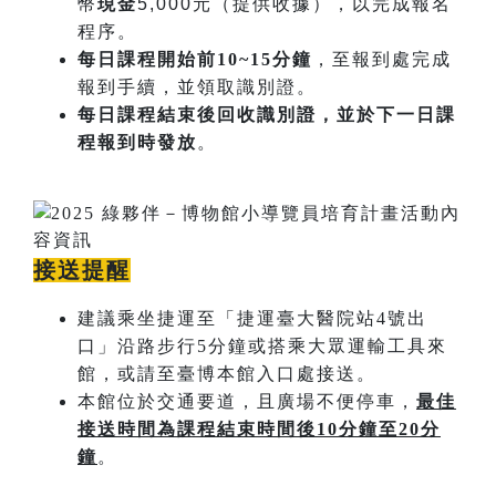
幣
現金
5,000元（提供收據），以完成報名
程序。
每日課程開始​前10~15分鐘
，至報到處完成
報到手續，並領取識別證。
每日課程結束後回收識別證，並於下一日課
程報到時發放
。
接送提醒
建議乘坐捷運至「捷運臺大醫院站4號出
口」沿路步行5分鐘或搭乘大眾運輸工具來
館，或請至臺博本館入口處接送。
本館位於交通要道，且廣場不便停車，
最佳
接送時間為課程結束時間後
10
分鐘至
20
分
鐘
。