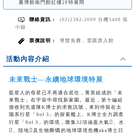
臺博館南門館紅樓2F特展間
聯絡資訊 :
(02)2382-2699 分機5408 張
小姐
票價說明 :
導覽免費，需購票入館
活動內容介紹
未來戰士—永續地球環境特展
藍星人的母星已不再適合居住，菁英組成的「未
來戰士」在宇宙中尋找新家園。最近，第十編組
接收到先遣隊K博士的求救訊號，來到停留在太
陽系行星「Sol 3」的探索艦上。K博士全力調查

行星「Sol 3」的環境，匯集32項涵蓋大氣
、水

️
憐
、陸地
及生物圈
的地球環境危機aka博士日