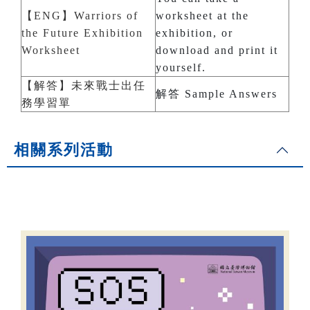
【ENG】Warriors of
worksheet at the
the Future Exhibition
exhibition, or
Worksheet
download and print it
yourself.
【解答】未來戰士出任
解答 Sample Answers
務學習單
相關系列活動