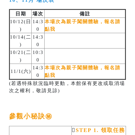
日期
場次
備註
10/12(日
14:3
本場次為親子闖關體驗，報名請
)
0
點我
10/14(二
14:3
)
0
10/21(二
10:3
)
0
14:3
本場次為親子闖關體驗，報名請
11/1(六)
0
點我
(若遇特殊狀況臨時更動，本館保有更改或取消場
次之權利，敬請見諒)
參觀小秘訣㊙️

STEP 1. 領取任務