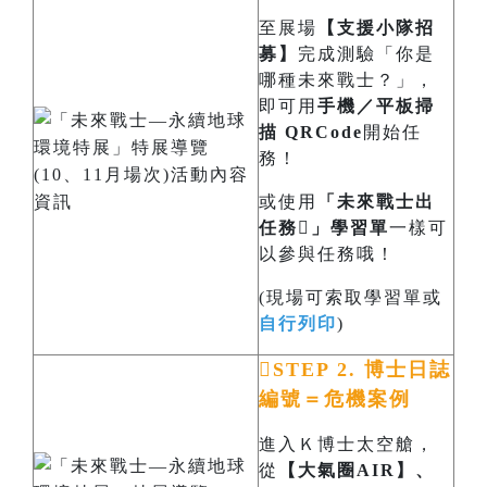
至展場
【支援小隊招
募】
完成測驗「你是
哪種未來戰士？」，
即可用
手機／平板掃
描 QRCode
開始任
務！
或使用
「未來戰士出
任務」學習單
一樣可
以參與任務哦！
(現場可索取學習單或
自行列印
)
STEP 2. 博士日誌
編號＝危機案例
進入Ｋ博士太空艙，
從
【大氣圈AIR】、