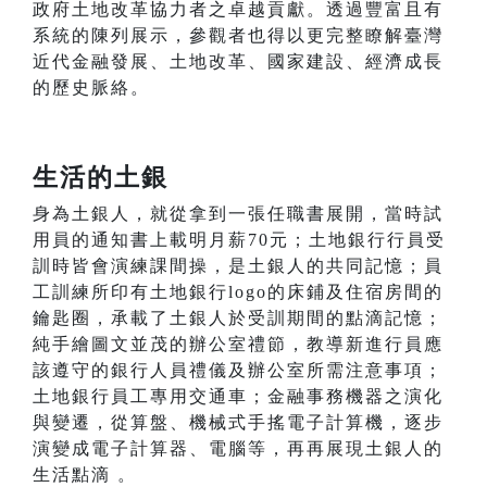
政府土地改革協力者之卓越貢獻。透過豐富且有
系統的陳列展示，參觀者也得以更完整瞭解臺灣
近代金融發展、土地改革、國家建設、經濟成長
的歷史脈絡。
生活的土銀
身為土銀人，就從拿到一張任職書展開，當時試
用員的通知書上載明月薪70元；土地銀行行員受
訓時皆會演練課間操，是土銀人的共同記憶；員
工訓練所印有土地銀行logo的床鋪及住宿房間的
鑰匙圈，承載了土銀人於受訓期間的點滴記憶；
純手繪圖文並茂的辦公室禮節，教導新進行員應
該遵守的銀行人員禮儀及辦公室所需注意事項；
土地銀行員工專用交通車；金融事務機器之演化
與變遷，從算盤、機械式手搖電子計算機，逐步
演變成電子計算器、電腦等，再再展現土銀人的
生活點滴 。