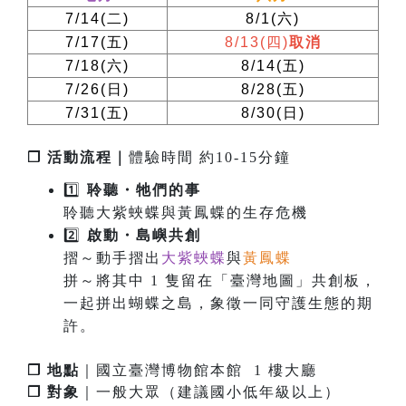
7/14(
二
)
8/1(
六
)
7/17(
五
)
8/13(
四
)
取消
7/18(
六
)
8/14(
五
)
7/26(
日
)
8/28(
五
)
7/31(
五
)
8/30(
日
)
❐ 活動流程｜
體驗時間 約10-15分鐘
1️⃣
聆聽・牠們的事
聆聽大紫蛺蝶與黃鳳蝶的生存危機
2️⃣
啟
動
・
島嶼共創
摺～動手摺出
大紫蛺蝶
與
黃鳳蝶
拼～將其中 1 隻留在「臺灣地圖」共創板，
一起拼出蝴蝶之島，象徵一同守護生態的期
許。
❐ 地點
｜國立臺灣博物館本館 1 樓大廳
❐ 對象
｜一般大眾（建議國小低年級以上）