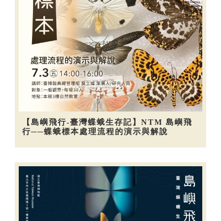
【島嶼飛行-臺灣蝶蛾生存記】NTM 島嶼飛
行──蝶蛾標本處理流程的演示與解說