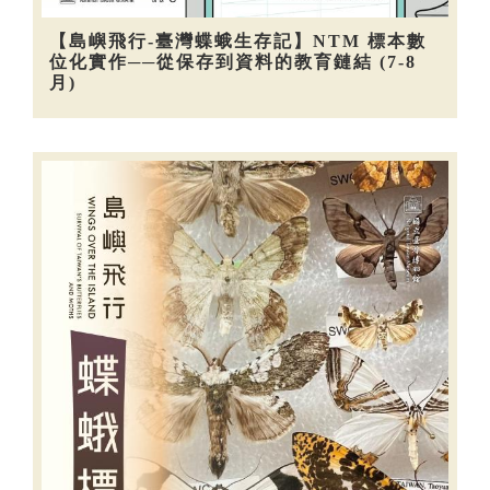
【島嶼飛行-臺灣蝶蛾生存記】NTM 標本數
位化實作──從保存到資料的教育鏈結 (7-8
月)