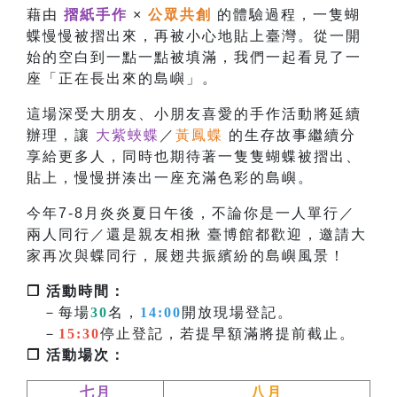
藉由
摺紙手作
×
公眾共創
的體驗過程，一隻蝴
蝶慢慢被摺出來，再被小心地貼上臺灣。從一開
始的空白到一點一點被填滿，我們一起看見了一
座「正在長出來的島嶼」。
這場深受大朋友、小朋友喜愛的手作活動將延續
辦理，讓
大紫蛺蝶
／
黃鳳蝶
的生存故事繼續分
享給更多人，同時也
期待著一隻隻蝴蝶被摺出、
貼上，慢慢拼湊出一座充滿色彩的島嶼。
今年7-8月炎炎夏日午後，不論你是一人單行／
兩人同行／還是親友相揪 臺博館都歡迎，邀請大
家再次與蝶同行，展翅共振繽紛的島嶼風景！
❐ 活動時間：
－每場
30
名，
14:00
開放現場登記。
－
15:30
停止登記，若提早額滿將提前截止。
❐ 活動場次：
七月
八月