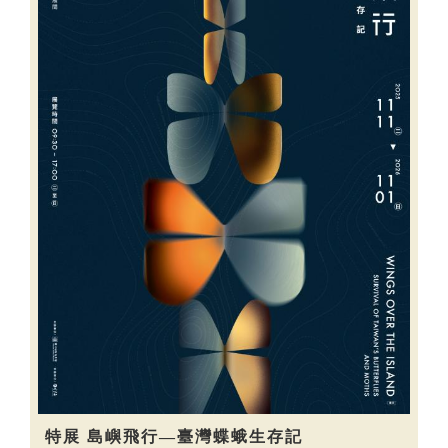
特展 島嶼飛行—臺灣蝶蛾生存記