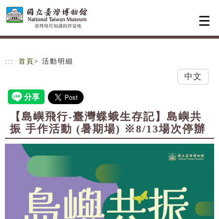
跳到主要內容
網站導覽
:::
首頁
> 活動明細
中文
【島嶼飛行-臺灣蝶蛾生存記】島嶼共
振 手作活動 (暑期場) ※8/13場次停辦