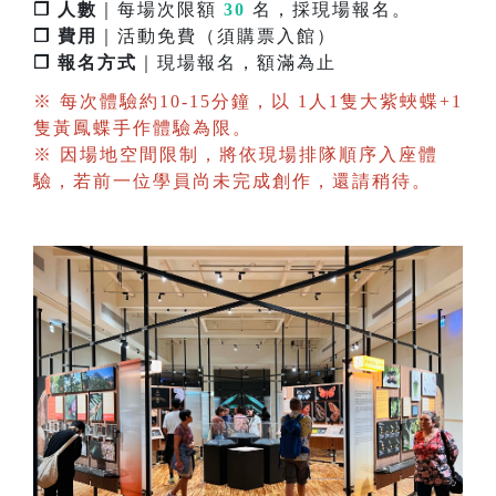
❐ 人數
｜每場次限額
30
名，採現場報名。
❐ 費用
｜活動免費（須購票入館）
❐ 報名方式
｜現場報名，額滿為止
※ 每次體驗約10-15分鐘，以 1人1隻大紫蛺蝶+1
隻黃鳳蝶手作體驗為限。
※ 因場地空間限制，將依現場排隊順序入座體
驗，若前一位學員尚未完成創作，還請稍待。