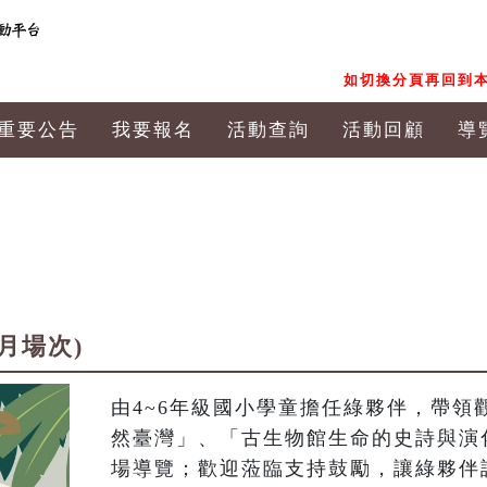
如切換分頁再回到本
重要公告
我要報名
活動查詢
活動回顧
導
8月場次)
由4~6年級國小學童擔任綠夥伴，帶領
然臺灣」、「古生物館生命的史詩與演
場導覽；歡迎蒞臨支持鼓勵，讓綠夥伴