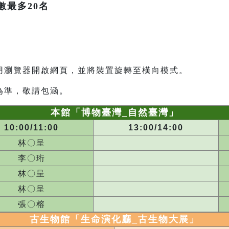
數最多20名
用瀏覽器開啟網頁，並將裝置旋轉至橫向模式。
為準，敬請包涵。
本館「博物臺灣_自然臺灣」
10:00/11:00
13:00/14:00
林〇呈
李〇珩
林〇呈
林〇呈
張〇榕
古生物館「生命演化廳_
古生物大展
」