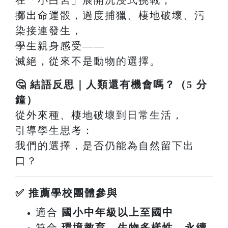
擲出命運骰，過度捕獵、棲地破壞、污
染接連發生，
學生親身感受——
滅絕，從來不是動物的選擇。
🤔 結語反思｜人類還有機會嗎？（5 分
鐘）
從外來種、棲地破壞到日常生活，
引導學生思考：
我們的選擇，是否仍能為自然留下出
口？
✅ 推薦學校團體參與
適合
國小中年級以上至國中
符合
環境教育、生物多樣性、永續