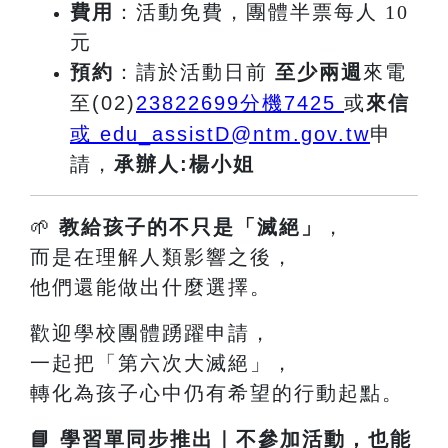
費用
：活動免費，團體半票每人 10
元
預約
：請於活動日前
至少兩週
來電
至(02)
23822699
分機7425
或
來信
或 edu_assistD@ntm.gov.tw
申
請
，
承辦人:楊小姐
🌱
教給孩子的不只是「滅絕」
，
而是在理解人類影響之後，
他們還能做出什麼選擇。
歡迎學校團體踴躍申請，
一起把「第六次大滅絕」，
轉化為孩子心中仍有希望的行動起點。
📘
學習單同步推出｜不參加活動，也能