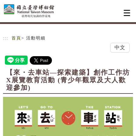
跳到主要內容
網站導覽
:::
首頁
> 活動明細
中文
【來・去車站—探索建築】創作工作坊
X展覽教育活動 (青少年觀眾及大人歡
迎參加)