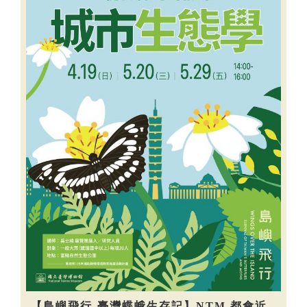
【島嶼飛行-臺灣蝶蛾生存記】NTM 都會近