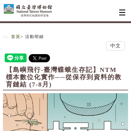
跳到主要內容
網站導覽
:::
首頁
> 活動明細
中文
【島嶼飛行-臺灣蝶蛾生存記】NTM
標本數位化實作──從保存到資料的教
育鏈結 (7-8月)