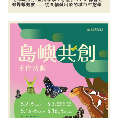
郊蝶蛾觀察——從食物鏈出發的城市生態學