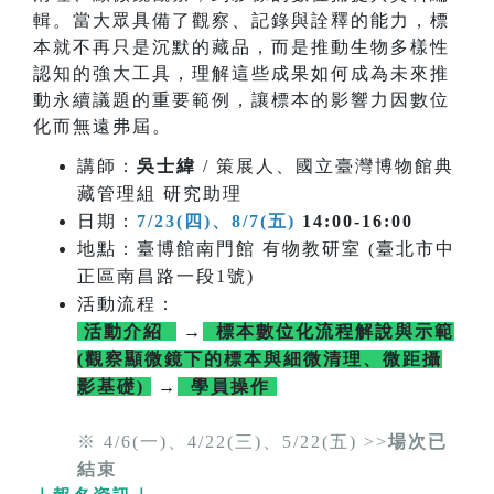
輯。當大眾具備了觀察、記錄與詮釋的能力，標
本就不再只是沉默的藏品，而是推動生物多樣性
認知的強大工具，理解這些成果如何成為未來推
動永續議題的重要範例，讓標本的影響力因數位
化而無遠弗屆。
講師：
吳士緯
/ 策展人、國立臺灣博物館典
藏管理組 研究助理
日期：
7/23(四)、8/7(五)
14:00-16:00
地點：臺博館南門館 有物教研室 (臺北市中
正區南昌路一段1號)
活動流程：
活動介紹
→
標本數位化流程解說與示範
(觀察顯微鏡下的標本與細微清理、微距攝
影基礎)
→
學員操作
※ 4/6(一)、4/22(三)、5/22(五) >>
場次已
結束