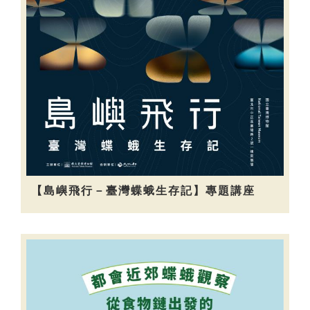
【島嶼飛行－臺灣蝶蛾生存記】專題講座