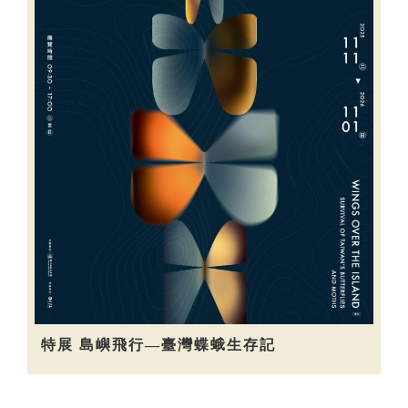
特展 島嶼飛行—臺灣蝶蛾生存記