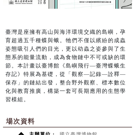
臺灣是座擁有高山與海洋環境交織的島嶼，孕
育超過五千種蝶與蛾。牠們不僅以繽紛的成蟲
姿態吸引人們的目光，更以幼蟲之姿參與了生
態系的能量流動，成為食物鏈中不可或缺的環
節。本計畫以臺博館《島嶼飛行—臺灣蝶蛾生
存記》特展為基礎，從「觀察—記錄—詮釋—
保存」的鏈結出發，整合野外觀察、標本數位
化與教育推廣，構築一套可長期應用的生態學
習模組。
場次資料
主辦單位 :
國立臺灣博物館