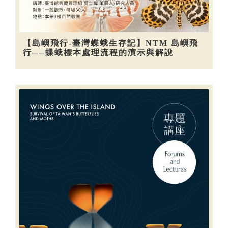
【島嶼飛行-臺灣蝶蛾生存記】NTM 島嶼飛
行──蝶蛾標本處理流程的演示與解說