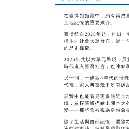
在臺博館館藏中，約有兩成
土地記憶的重要媒介。
臺博館自2025年起，推出
標本向社會大眾發布，從一
的歷史樣貌。
2026年共以六單元呈現，
時代進入臺灣社會，也連結
另一側，一條四○年代的珍
代裡，家人典當幾乎所有嫁
展覽中也能看見更多貼近土
鐵，質樸筆觸描繪出課本之
變——那些曾被視為身份象
除了生活與自然記憶，展覽
液交錯痕跡，細膩呈現戰後植