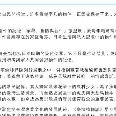
來自民間捐贈，許多看似平凡的物件，正因被保存下來，
「物件的記憶－家藏、捐贈與新生」微型展，於每年精選
件件曾經存在於家庭角落、日常生活與私人記憶中的物件
展覽亮點包括日治時期的染付便器。它不只是生活器具，
著捐贈者與家人共同發掘物件的記憶。
珠項鍊靜靜陳列於展櫃之中，背後則藏著戰後醫療匱乏與
妝，唯獨留下這條項鍊，成為母親離世後唯一的情感寄託
地的常民記憶。素人畫家洪米花筆下的農村少女，為了換
外的臺灣生活風景。而自然史展區中的虎皮與天堂鳥標本
徵的收藏，如今成為反思環境倫理與保育觀念的重要證言
亦聚焦於臺灣專業文化的發展軌跡。《臺灣植物誌》早期
物學者追求學術自主的歷程；還有臺博館執行「重建臺灣藝