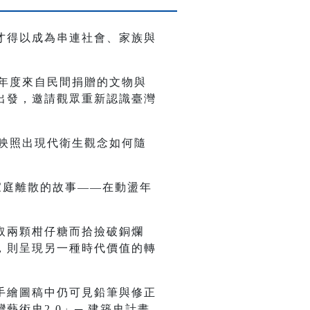
才得以成為串連社會、家族與
當年度來自民間捐贈的文物與
出發，邀請觀眾重新認識臺灣
更映照出現代衛生觀念如何隨
家庭離散的故事——在動盪年
。
取兩顆柑仔糖而拾撿破銅爛
，則呈現另一種時代價值的轉
。
手繪圖稿中仍可見鉛筆與修正
術史2.0」─ 建築史計畫