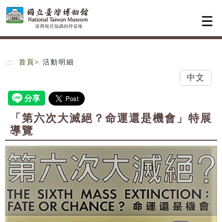
跳到主要內容
網站導覽
:::
首頁
> 活動明細
中文
「第六次大滅絕？命運還是機會」特展
導覽