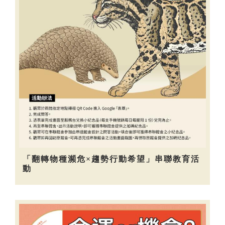
「翻轉物種瀕危×趨勢行動希望」串聯教育活
動