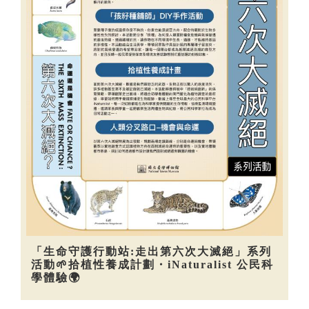
「生命守護行動站:走出第六次大滅絕」系列
活動🌱拾植性養成計劃・iNaturalist 公民科
學體驗🌍