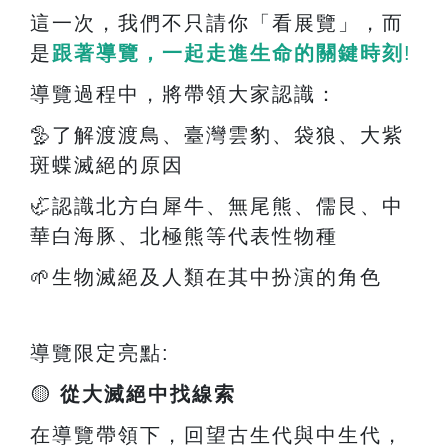
這一次，我們不只請你「看展覽」，而
是
跟著導覽，一起走進生命的關鍵時刻
!
導覽過程中，將帶領大家認識：
🦤
了解渡渡鳥、臺灣雲豹、袋狼、大紫
斑蝶滅絕的原因
🦏
認識北方白犀牛、無尾熊、儒艮、中
華白海豚、北極熊等代表性物種
🌱
生物滅絕及人類在其中扮演的角色
導覽限定亮點
:
🟡
從大滅絕中找線索
在導覽帶領下，回望古生代與中生代，