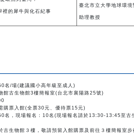
臺北市立大學地球環境
學裡的犀牛與化石紀事
助理教授
60
名
/
場(建議國小高年級至成人)
物館古生物館
3
樓簡報室
(
台北市襄陽路
25
號
)
00
需購票入館
(
全票
30
元、優待票
15
元
)
60
名，現場報名：10名(現場報名請於13:30-13:45
於古生物館３樓，敬請預留入館購票及前往３樓簡報室步