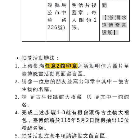
湖縣馬
明信片後
間
公市中
蓋章，每
【
澎湖水
華路
人限領
1
道傳奇常
236
號
)
張。
設展
】
抽獎活動辦法：
上傳集滿
任意
2
館印章
之活動明信片照片至
臺博臉書活動頁面留言區。
請
@
一位您的朋友並寫出印章中其中一隻古
生物的名稱。
請
＃
古生物跳館大收藏 與
＃
其中一館館
名。
完成上述步驟
1-3
就有機會獲得古生物大禮
包，臺博館將於
115
年
5
月
2
日隨機抽出
10位
粉絲名額。
抽獎活動注意事項請詳貼文留言區。