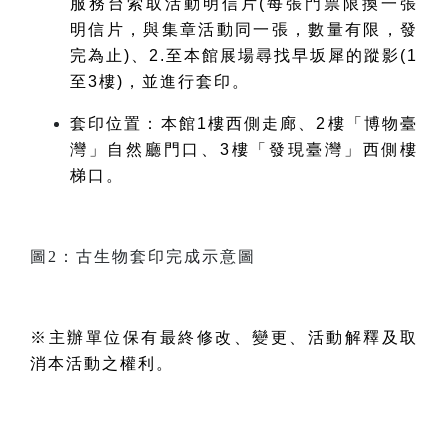
服務台索取活動明信片
(
每張門票限換一張
明信片，與集章活動同一張，數量有限，發
完為止
)、2.
至本館展場尋找早坂犀的蹤影
(1
至
3
樓
)，並進行
套印。
套印位置：本館1樓西側走廊、2樓「博物臺
灣」自然廳門口、3樓「發現臺灣」西側樓
梯口。
圖2：古生物套印完成示意圖
※主辦單位保有最終修改、變更、活動解釋及取
消本活動之權利。