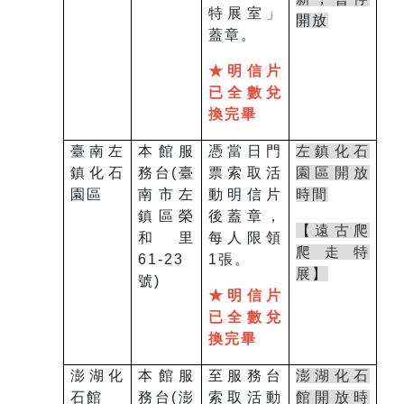
特展室」
開放
蓋章。
★明信片
已全數兌
換完畢
臺南左
本館服
憑當日門
左鎮化石
鎮化石
務台
(
臺
票索取活
園區開放
園區
南市左
動明信片
時間
鎮區榮
後蓋章，
【
遠古爬
和里
每人限領
爬走特
61-23
1
張。
展
】
號
)
★明信片
已全數兌
換完畢
澎湖化
本館服
至服務台
澎湖化石
石館
務台
(
澎
索取活動
館開放時