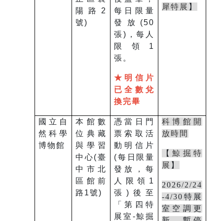
犀特展
】
陽路
2
每日限量
號
)
發放(50
張)，每人
限領
1
張。
★明信片
已全數兌
換完畢
國立自
本館數
憑當日門
科博館開
然科學
位典藏
票索取活
放時間
博物館
與學習
動明信片
【
鯨掘特
中心(臺
(每日限量
展
】
中市北
發放，每
區館前
人限領
1
2026/2/24
路1號)
張)後至
-4/30特展
「第四特
室空調更
展室-鯨掘
新，暫停