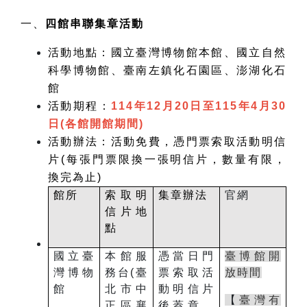
一、
四館串聯集章活動
活動地點：國立臺灣博物館本館、國立自然
科學博物館、臺南左鎮化石園區、澎湖化石
館
活動期程：
114
年
12
月20日至
115
年
4
月
30
日
(
各館開館期間
)
活動辦法：活動免費，憑門票索取活動明信
片
(
每張門票限換一張明信片，數量有限，
換完為止
)
館所
索取明
集章辦法
官網
信片地
點
國立臺
本館服
憑當日門
臺博館開
灣博物
務台
(
臺
票索取活
放時間
館
北市中
動明信片
【
臺灣有
正區襄
後蓋章，