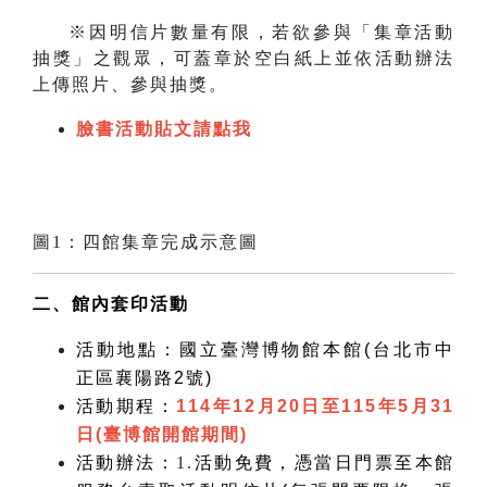
※因明信片數量有限，若欲參與「集章活動
抽獎」之觀眾，可蓋章於空白紙上並依活動辦法
上傳照片、參與抽獎。
臉書活動貼文請點我
圖1：四館集章完成示意圖
二、館內套印活動
活動地點：國立臺灣博物館本館
(台北市中
正區襄陽路2號)
活動期程：
114
年
12
月20日至
115
年
5
月
31
日
(
臺博館開館期間
)
活動辦法：
1.
活動免費，憑當日門票至本館