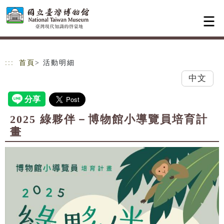
跳到主要內容
網站導覽
:::
首頁
> 活動明細
中文
2025 綠夥伴－博物館小導覽員培育計
畫