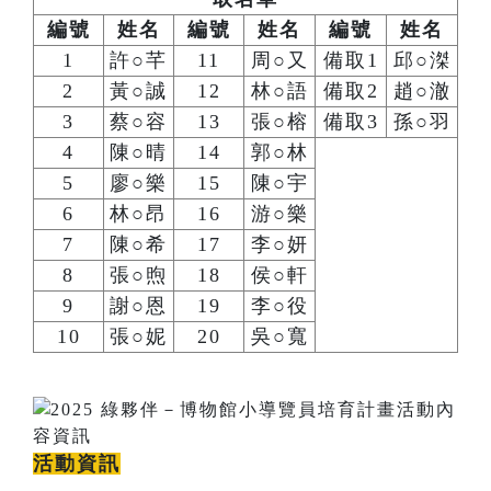
編號
姓名
編號
姓名
編號
姓名
1
許○芊
11
周○又
備取1
邱○滐
2
黃○誠
12
林○語
備取2
趙○澈
3
蔡○容
13
張○榕
備取3
孫○羽
4
陳○晴
14
郭○林
5
廖○樂
15
陳○宇
6
林○昂
16
游○樂
7
陳○希
17
李○妍
8
張○煦
18
侯○軒
9
謝○恩
19
李○役
10
張○妮
20
吳○寬
活動資訊