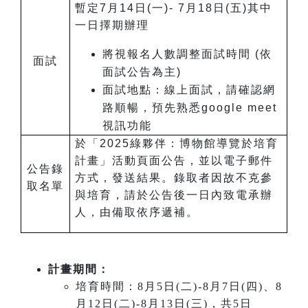
暫定7月14日(一)- 7月18日(五)其中
一日擇期辦理
將視報名人數調整面試時間 (依
面試
面試公告為主)
面試地點：線上面試，請確認網
路順暢，預先熟悉google meet
視訊功能
於「2025綠夥伴：博物館導覽於培育
計畫」活動頁面公告，並以電子郵件
公告
錄
方式，發送結果。
錄取者因故不克參
取名單
與培育，請於公告後一日內致電承辦
人，由備取依序遞補。
計畫期間：
培育時間：8月5日(二)-8月7日(四)、8
月12日(二)-8月13日(三)，共5日