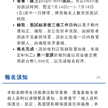
複審：線上
google meet
面試。
另以email通
知面試時間。暫定7月14日(一)- 7月18日
(五)其中一日辦理，將視報名人數安排面試
時段。
錄取
：
面試結束後三個工作日內
以電子郵件
通知正、備取，並公告於本頁面。如錄取者
因故不克參與培育，請於公告後一日內致電
承辦人，由備取依序遞補。
報名完成：
請於收到正取錄取通知後，依規
定
8/5(二) 第一堂課
於報到處以現金繳交費
用新台幣5,000元，以完成報名程序。
報名須知
本館為辦理各項推廣活動等業務，需蒐集報名者
個人資料以便聯繫及通知，並將遵守「個人資料
保護法」規定，善盡隱私權保護責任與義務，承