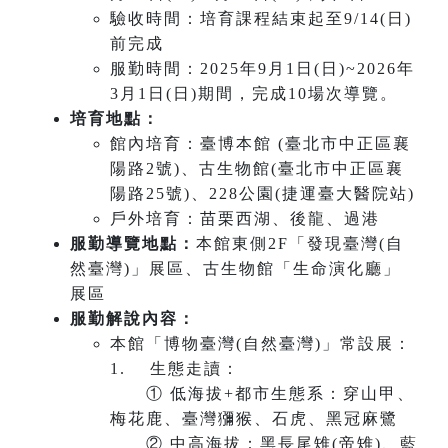
驗收時間：培育課程結束起至9/14(日)
前完成
服勤時間：2025年9月1日(日)~2026年
3月1日(日)期間，完成10場次導覽。
培育地點：
館內培育：臺博本館 (臺北市中正區襄
陽路2號)、古生物館(臺北市中正區襄
陽路25號)、228公園(捷運臺大醫院站)
戶外培育：苗栗西湖、後龍、過港
服勤導覽地點：
本館東側2F「發現臺灣(自
然臺灣)」展區、古生物館「生命演化廳」
展區
服勤解說內容：
本館「博物臺灣(自然臺灣)」常設展：
1. 生態走讀：
① 低海拔+都市生態系：穿山甲、
梅花鹿、臺灣獼猴、石虎、黑冠麻鷺
② 中高海拔：黑長尾雉(帝雉)、藍