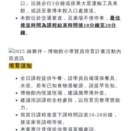
口」沿路步行2分鐘或搭乘大眾運輸工具來
館，或請至臺博本館入口處接送。
本館位於交通要道，且廣場不便停車，
最佳
接送時間為課程結束時間後
10
分鐘至
20
分
鐘
。
培育須知
全日課程提供午餐，請學員自備環保餐具、
水壺。若有已知食物過敏源，請提早告知。
博物館內恆溫恆濕，建議攜帶薄外套。
建議培訓課程全程參與，以培育完整導覽能
力。
視當日課程進度下課時間誤差10-20分鐘，
接送家長請稍等候。
考量專注度僅提供學員單獨參訓。