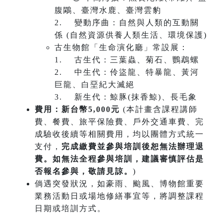
腹鷴、臺灣水鹿、臺灣雲豹
2. 變動序曲：自然與人類的互動關
係 (自然資源供養人類生活、環境保護)
古生物館「生命演化廳」常設展：
1. 古生代：三葉蟲、菊石、鸚鵡螺
2. 中生代：伶盜龍、特暴龍、黃河
巨龍、白堊紀大滅絕
3. 新生代：鯨豚(抹香鯨)、長毛象
費用：新台幣5,000
元
(本計畫含課程講師
費、餐費、旅平保險費、戶外交通車費、完
成驗收後續等相關費用，均以團體方式統一
支付，
完成繳費並參與培訓後恕無法辦理退
費。如無法全程參與培訓，建議審慎評估是
否報名參與，敬請見諒。
)
倘遇突發狀況，如豪雨、颱風、博物館重要
業務活動日或場地修繕事宜等，將調整課程
日期或培訓方式。