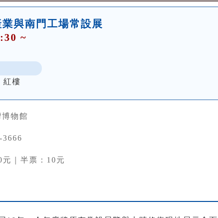
產業與南門工場常設展
:30 ~
 紅樓
灣博物館
-3666
0元｜半票：10元