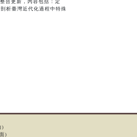
面整合更新，內容包括：定
以剖析臺灣近代化過程中特殊
內)
面)