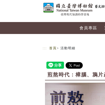
跳到主要內容
網站導覽
會員專區
:::
首頁
> 活動明細
煎熬時代：樟腦、鴉片