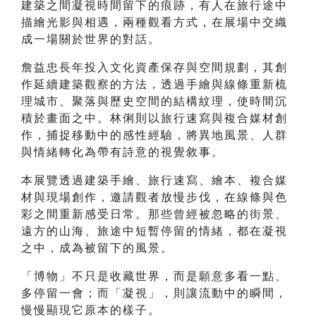
建築之間凝視時間留下的痕跡，有人在旅行途中
描繪光影與相遇，兩種觀看方式，在展場中交織
成一場關於世界的對話。
詹益忠長年投入文化資產保存與空間規劃，其創
作延續建築觀察的方法，透過手繪與線條重新梳
理城市、聚落與歷史空間的結構紋理，使時間沉
積於畫面之中。林俐則以旅行速寫與複合媒材創
作，捕捉移動中的感性經驗，將異地風景、人群
與情緒轉化為帶有詩意的視覺敘事。
本展覽透過建築手繪、旅行速寫、繪本、複合媒
材與現場創作，邀請觀者放慢步伐，在線條與色
彩之間重新感受日常。那些曾經被忽略的街景、
遠方的山海、旅途中短暫停留的情緒，都在凝視
之中，成為被留下的風景。
「博物」不只是收藏世界，而是願意多看一點、
多停留一會；而「凝視」，則讓流動中的瞬間，
慢慢顯現它原本的樣子。