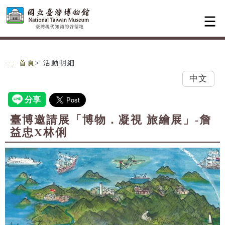
跳到主要內容
網站導覽
:::
首頁
> 活動明細
中文
臺博邀請展「博物．凝視 旅繪展」-詹
益忠X林俐