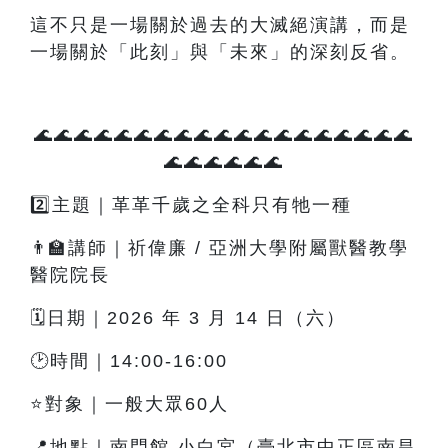
這不只是一場關於過去的大滅絕演講，而是
一場關於「此刻」與「未來」的深刻反省。
🌊🌊🌊🌊🌊🌊🌊🌊🌊🌊🌊🌊🌊🌊🌊🌊🌊🌊🌊
🌊🌊🌊🌊🌊🌊
2️⃣主題｜革革千歲之全科只有牠一種
👨‍🏫講師｜祈偉廉 / 亞洲大學附屬獸醫教學
醫院院長
🗓️日期｜2026 年 3 月 14 日（六）
🕑時間｜14:00-16:00
⭐對象｜一般大眾60人
📍地點｜南門館 小白宮（臺北市中正區南昌