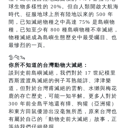
球生物多樣性的 20%。但自人類開啟大航海
時代、征服地球上所有陸地以來的 500 年
間，已知滅絕物種之中高達 75% 是島嶼物
種，已知至少有 800 種島嶼物種不幸滅絕，
物種滅絕成為島嶼生態歷史中最受矚目、也
最慘烈的一頁。
🦤🐆🦦
你所不知道的台灣動物大滅絕：
談到史前島嶼滅絕，我們對於 17 世紀模里
西斯渡渡鳥滅絕的例子耳熟能詳、津津樂
道，但對於台灣甫滅絕的雲豹、水獺與梅花
鹿的存亡歷史，可能一知半解。更多人對於
300 年前全島平地還有獐、狗獾（亞洲獾）
和東方田鼠優游出沒毫無所悉，原來台灣也
有屬於自己的「動物史前大滅絕」故事，正
等待我們仔細發掘。