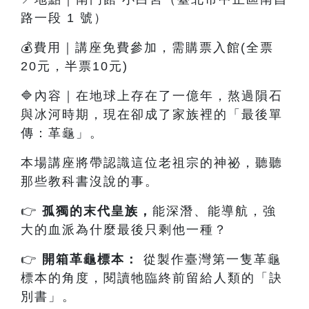
路一段 1 號）
💰費用｜講座免費參加，需購票入館(全票
20元，半票10元)
🔷內容
｜
在地球上存在了一億年，熬過隕石
與冰河時期，現在卻成了家族裡的「最後單
傳：革龜」。
本場講座將帶認識這位老祖宗的神祕，聽聽
那些教科書沒說的事。
👉
孤獨的末代皇族
，
能深潛、能導航，強
大的血派為什麼最後只剩他一種？
👉
開箱革龜標本：
從製作臺灣第一隻革龜
標本的角度，閱讀牠臨終前留給人類的「訣
別書」。