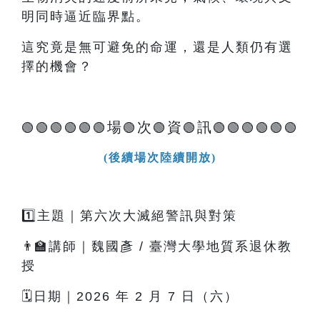
明同時逼近臨界點。
這究竟是無可避免的命運，還是人類仍有選
擇的機會？
場
次
資
訊
🟢🟢🟢🟢🟢🟢
🟢
🟢
🟢
🟢🟢🟢🟢🟢🟢
(後續場次陸續開放)
1️⃣主題｜第六次大滅絕警訊與對策
👨‍🏫講師｜魏國彥 / 臺灣大學地質系退休教
授
🗓️日期｜2026 年 2 月 7 日（六）