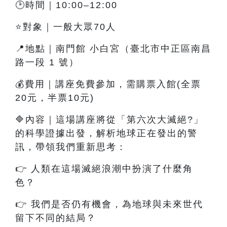
🕑時間｜10:00–12:00
⭐對象｜一般大眾70人
📍地點｜南門館 小白宮（臺北市中正區南昌
路一段 1 號）
💰費用｜講座免費參加，需購票入館(全票
20元，半票10元)
🔷內容
｜這
場講座將從「第六次大滅絕?」
的科學證據出發，解析地球正在發出的警
訊，帶領我們重新思考：
👉
人類在這場滅絕浪潮中扮演了什麼角
色？
👉
我們是否仍有機會，為地球與未來世代
留下不同的結局？