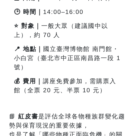
🕑
時間｜
14:00
–16:00
⭐
對象｜
一般大眾（建議國中以
上），約 70 人
📍
地點｜
國立臺灣博物館 南門館・
小白宮（臺北市中正區南昌路一段
1
號）
💰
費用｜
講座免費參加，需購票入
館（全票 20 元、半票 10 元）
📘
紅皮書
是評估全球各物種族群變化趨
勢與保育現況的重要依據，
也是了解「哪些物種正面臨危機」的關