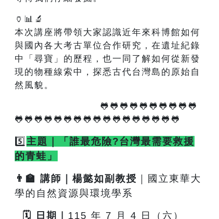
🏺📊🔬
本次講座將帶領大家認識近年來科博館如何
與國內各大考古單位合作研究，在遺址紀錄
中「尋寶」的歷程，也一同了解如何從新發
現的物種線索中，探悉古代台灣島的原始自
然風貌。
🐸🐸🐸🐸🐸🐸🐸🐸🐸🐸
🐸🐸🐸🐸🐸🐸🐸🐸🐸🐸🐸🐸🐸🐸🐸🐸🐸
5️⃣
主題｜「誰最危險?台灣最需要救援
的青蛙」
👨
🏫
講師｜楊懿如副教授
｜國立東華大
學的自然資源與環境學系
🗓
️
日期｜
115
年 7 月 4 日（六）