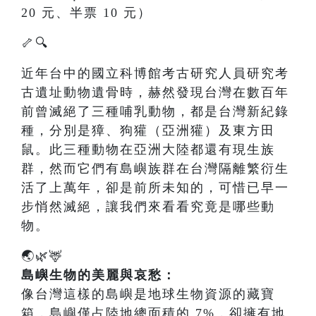
20 元、半票 10 元）
🦴🔍
近年台中的國立科博館考古研究人員研究考
古遺址動物遺骨時，赫然發現台灣在數百年
前曾滅絕了三種哺乳動物，都是台灣新紀錄
種，分別是獐、狗獾（亞洲獾）及東方田
鼠。此三種動物在亞洲大陸都還有現生族
群，然而它們有島嶼族群在台灣隔離繁衍生
活了上萬年，卻是前所未知的，可惜已早一
步悄然滅絕，讓我們來看看究竟是哪些動
物。
🌏🌿🦌
島嶼生物的美麗與哀愁：
像台灣這樣的島嶼是地球生物資源的藏寶
箱，島嶼僅占陸地總面積的 7%，卻擁有地