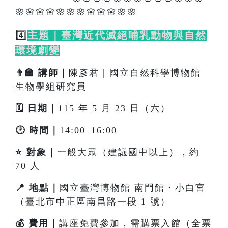
🌸🌸🌸🌸🌸🌸🌸🌸🌸🌸🌸🌸
4️⃣
主題｜臺灣近代滅絕哺乳動物與自然
環境劇變
👨‍🏫 講師｜
陳彥君｜國立自然科學博物館
生物學組研究員
🗓️ 日期｜
115 年 5 月 23 日（六）
🕑 時間｜
14:00–16:00
⭐ 對象｜
一般大眾（建議國中以上），約
70 人
📍 地點｜
國立臺灣博物館 南門館・小白宮
（臺北市中正區南昌路一段 1 號）
💰 費用｜
講座免費參加，需購票入館（全票