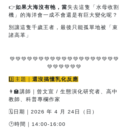
👉
如果大海沒有牠
，當
失去這隻「水母收割
機」的海洋會一成不會還是有巨大變化呢？
別讓這隻千歲王者，最後只能孤單地被「束
諸高革」
💚💚💚💚💚💚💚💚💚💚💚💚💚💚💚💚💚💚💚
💚💚💚💚💚💚
3️⃣主題｜
還沒搞懂乳化反應
👨‍🏫講師｜曾文宣 / 生態演化研究者、高中
教師、科普專欄作家
🗓️日期｜2026 年 4 月 24日（日）
🕑時間｜14:00-16:00