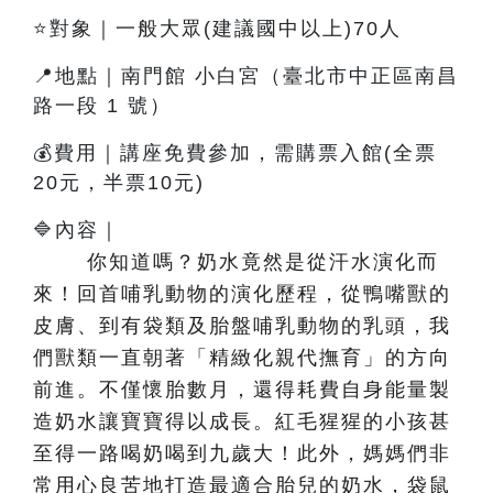
⭐對象｜一般大眾(建議國中以上)70人
📍地點｜南門館 小白宮（臺北市中正區南昌
路一段 1 號）
💰費用｜講座免費參加，需購票入館(全票
20元，半票10元)
🔷內容
｜
你知道嗎？奶水竟然是從汗水演化而
來！回首哺乳動物的演化歷程，從鴨嘴獸的
皮膚、到有袋類及胎盤哺乳動物的乳頭，我
們獸類一直朝著「精緻化親代撫育」的方向
前進。不僅懷胎數月，還得耗費自身能量製
造奶水讓寶寶得以成長。紅毛猩猩的小孩甚
至得一路喝奶喝到九歲大！此外，媽媽們非
常用心良苦地打造最適合胎兒的奶水，袋鼠