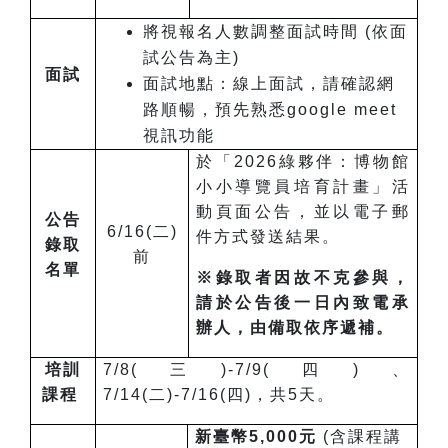
將視報名人數調整面試時間 (依面
試公告為主)
面試
面試地點：線上面試，請確認網
路順暢，預先熟悉google meet
視訊功能
於「2026綠夥伴：博物館
小小導覽員培育計畫」活
動頁面公告，並以電子郵
公告
6/16(二)
件方式發送結果。
錄取
前
名單
※
錄取者因故不克參與，
請於公告後一日內致電承
辦人，由備取依序遞補。
培訓
7/8(三)-7/9(四)、
課程
7/14(二)-7/16(四)，共5天。
新臺幣5,000元
(含課程講