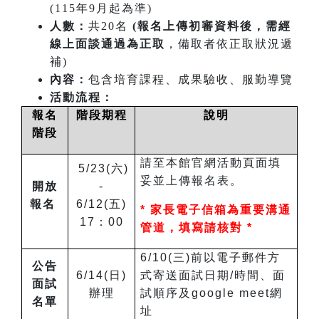
(115年9月起為準)
人數：
共20名
(報名上傳初審資料後，需經
線上面談通過為正取
，備取者依正取狀況遞
補)
內容：
包含培育課程、成果驗收、服勤導覽
活動流程：
報名
階段期程
說明
階段
請至本館官網活動頁面填
5/23(六)
妥並上傳報名表。
開放
-
報名
6/12(五)
*
家長電子信箱為重要溝通
17：00
管道，填寫請核對 *
6/10(三)前以電子郵件方
公告
6/14(日)
式寄送面試日期/時間、面
面試
辦理
試順序及google meet網
名單
址