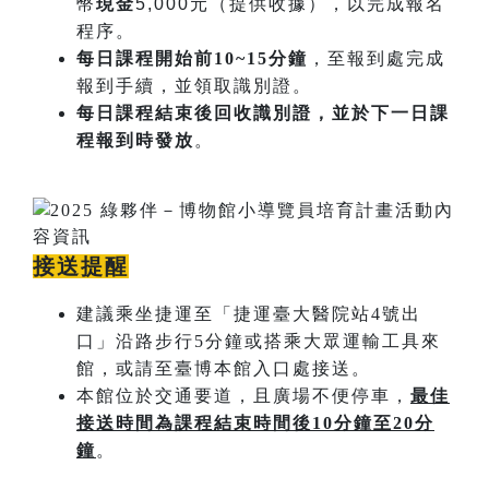
幣
現金
5,000元（提供收據），以完成報名
程序。
每日課程開始​前10~15分鐘
，至報到處完成
報到手續，並領取識別證。
每日課程結束後回收識別證，並於下一日課
程報到時發放
。
接送提醒
建議乘坐捷運至「捷運臺大醫院站4號出
口」沿路步行5分鐘或搭乘大眾運輸工具來
館，或請至臺博本館入口處接送。
本館位於交通要道，且廣場不便停車，
最佳
接送時間為課程結束時間後
10
分鐘至
20
分
鐘
。