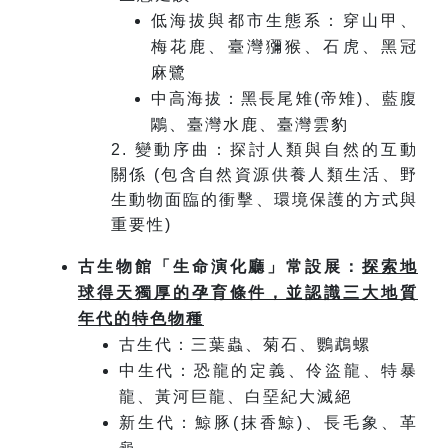
低海拔與都市生態系：穿山甲、
梅花鹿、臺灣獼猴、石虎、黑冠
麻鷺
中高海拔：黑長尾雉(帝雉)、藍腹
鷴、臺灣水鹿、臺灣雲豹
2. 變動序曲：探討人類與自然的互動
關係 (包含自然資源供養人類生活、野
生動物面臨的衝擊、環境保護的方式與
重要性)
古生物館「生命演化廳」常設展：
探索地
球得天獨厚的孕育條件，並認識三大地質
年代的特色物種
古生代：三葉蟲、菊石、鸚鵡螺
中生代：恐龍的定義、伶盜龍、特暴
龍、黃河巨龍、白堊紀大滅絕
新生代：鯨豚(抹香鯨)、長毛象、革