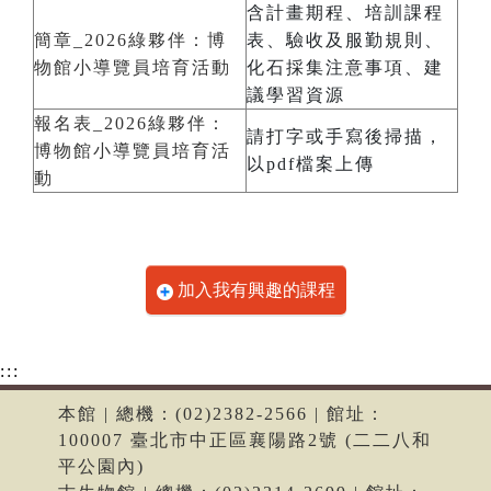
含計畫期程、培訓課程
簡章_2026綠夥伴：博
表、驗收及服勤規則、
物館小導覽員培育活動
化石採集注意事項、建
議學習資源
報名表_2026綠夥伴：
請打字或手寫後掃描，
博物館小導覽員培育活
以pdf檔案上傳
動
加入我有興趣的課程
:::
本館 | 總機：(02)2382-2566 | 館址：
100007 臺北市中正區襄陽路2號 (二二八和
平公園內)