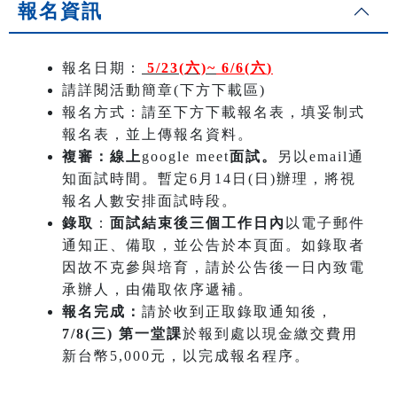
報名資訊
報名日期：
5/23(六)~
6/6(六
)
請詳閱活動簡章(下方下載區)
報名方式：請至下方下載報名表，填妥制式
報名表，並上傳報名資料。
複審：線上
google meet
面試。
另以email通
知面試時間。暫定6月14日(日)辦理，將視
報名人數安排面試時段。
錄取
：
面試結束後三個工作日內
以電子郵件
通知正、備取，並公告於本頁面。如錄取者
因故不克參與培育，請於公告後一日內致電
承辦人，由備取依序遞補。
報名完成：
請於收到正取錄取通知後，
7/8(三) 第一堂課
於報到處以現金繳交費用
新台幣5,000元，以完成報名程序。