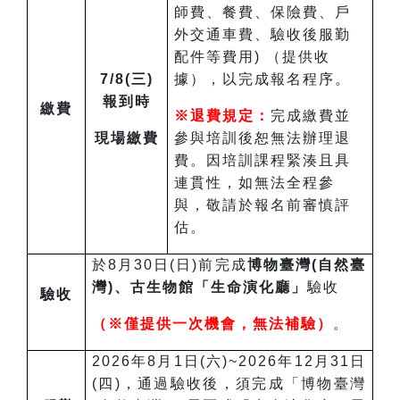
師費、餐費、保險費、戶
外交通車費、驗收後服勤
配件等費用) （提供收
7/8(三)
據），以完成報名程序。
報到時
繳費
※退費規定：
完成繳費並
現場繳費
參與培訓後恕無法辦理退
費。因培訓課程緊湊且具
連貫性，如無法全程參
與，敬請於報名前審慎評
估。
於8月30日(日)前完成
博物臺灣(自然臺
灣)、古生物館「生命演化廳」
驗收
驗收
（※僅提供一次機會，無法補驗）
。
2026年8月1日(六)~2026年12月31日
(四)，通過驗收後，須完成「博物臺灣