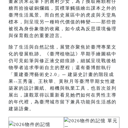
畫家洪米花筆下的農村少女，為了換取兩顆柑仔
糖而拾撿破銅爛鐵，質樸筆觸描繪出課本之外的
臺灣生活風景。而自然史展區中的虎皮與天堂鳥
標本，則呈現另一種時代價值的轉變——那些曾
被視為身份象徵的收藏，如今成為反思環境倫理
與保育觀念的重要證言。
除了生活與自然記憶，展覽亦聚焦於臺灣專業文
化的發展軌跡。《臺灣植物誌》早期手繪圖稿中
仍可見鉛筆與修正液交錯痕跡，細膩呈現戰後植
物學者追求學術自主的歷程；還有臺博館執行
「重建臺灣藝術史2.0」─ 建築史計畫的階段成
果--王秀蓮、王秋華、黃秋月等臺灣早期女性建
築家的設計圖紙、相機與執業工具，也首次並列
展出，讓觀眾得以重新看見她們如何在男性主導
的年代裡，為臺灣城市留下兼具功能與生活感的
建築語彙。