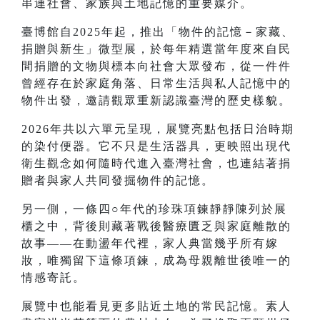
串連社會、家族與土地記憶的重要媒介。
臺博館自2025年起，推出「物件的記憶－家藏、
捐贈與新生」微型展，於每年精選當年度來自民
間捐贈的文物與標本向社會大眾發布，從一件件
曾經存在於家庭角落、日常生活與私人記憶中的
物件出發，邀請觀眾重新認識臺灣的歷史樣貌。
2026年共以六單元呈現，展覽亮點包括日治時期
的染付便器。它不只是生活器具，更映照出現代
衛生觀念如何隨時代進入臺灣社會，也連結著捐
贈者與家人共同發掘物件的記憶。
另一側，一條四○年代的珍珠項鍊靜靜陳列於展
櫃之中，背後則藏著戰後醫療匱乏與家庭離散的
故事——在動盪年代裡，家人典當幾乎所有嫁
妝，唯獨留下這條項鍊，成為母親離世後唯一的
情感寄託。
展覽中也能看見更多貼近土地的常民記憶。素人