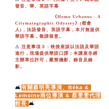
發音、華、英語字幕
《
Homo Urbanus - A
Citymatographic Odyssey》(都會
人)，法語發音、英語字幕，本片
無提供
華語字幕，敬請留意。
⚠️
注意事項３：映後座談以法語及華語
進行
，現場提供華語口譯；
本講座非經
主辦單位許可，嚴禁攝影、錄音及錄
影。
🛋️
有關蔡明亮導演、
Bêka & 
Lemoine兩位導演 & 蔡雯雯代理
館長
🛋️