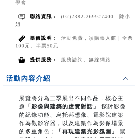
學會
聯絡資訊 :
(02)2382-2699#7400 陳小
姐
票價說明 :
活動免費，須購票入館｜全票
100元、半票50元
提供服務 :
服務諮詢、無線網路
活動內容介紹
展覽將分為三季展出不同作品，核心主
題
「影像與建築的虛實對話」
探討影像
的紀錄功能、烏托邦想像、電影院建築
作為觀影容器，以及建築作為影像場景
的多重角色；
「再現建築光影氛圍」
聚