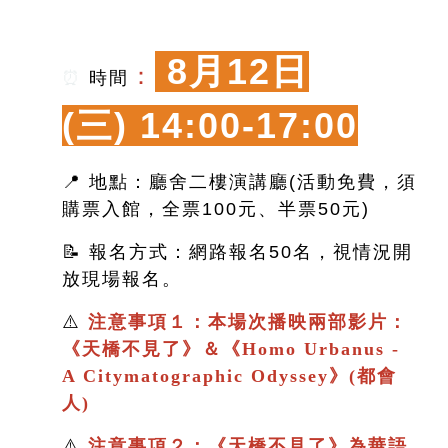
8月12日
：
⏰
時間
(三)
14:00-17:00
📍 地點：廳舍二樓演講廳(活動免費，須
購票入館，全票100元、半票50元)
📝 報名方式：網路報名50名，視情況開
放現場報名。
⚠️
注意事項１：本場次播映兩部影片：
《
天橋不見了
》＆
《
Homo Urbanus -
A Citymatographic Odyssey》(都會
人)
⚠️
注意事項２：
《
天橋不見了
》
為華語