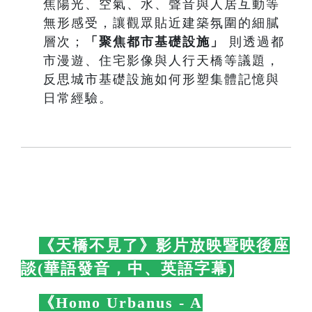
焦陽光、空氣、水、聲音與人居互動等
無形感受，讓觀眾貼近建築氛圍的細膩
層次；
「聚焦都市基礎設施」
則透過都
市漫遊、住宅影像與人行天橋等議題，
反思城市基礎設施如何形塑集體記憶與
日常經驗。
🛋️
《天橋不見了》影片放映暨映後座
談(華語發音，中、英語字幕)
🛋️
🛋️
《Homo Urbanus - A