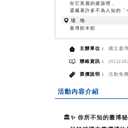
在它美麗的建築裡，

還藏著許多不為人知的「
場 地
臺博館本館
主辦單位 :
國立臺
聯絡資訊 :
(02)23
票價說明 :
活動免
活動內容介紹
🏛️✨ 你所不知的臺博秘密