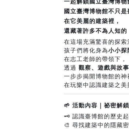
一起解鎖國立臺灣博物
國立臺灣博物館
不只是
在它美麗的建築裡，
還藏著許多不為人知的
在這場充滿驚喜的探索
孩子們將化身為
小小探
在志工老師的帶領下，
透過
觀察、遊戲與故
一步步揭開博物館的神
在玩樂中認識建築之美
🌱 活動內容｜祕密解
🗝️ 認識臺博館的歷
🎨 尋找建築中的隱藏