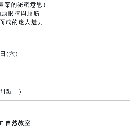
圖案的祕密意思）
戰，動動眼睛與腦筋
織而成的迷人魅力
9日(六)
不間斷！）
F 自然教室