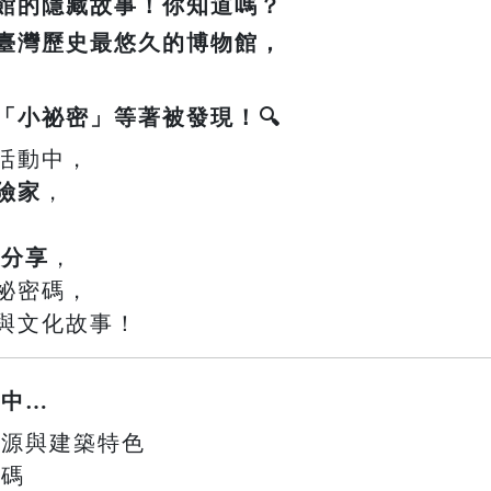
館的隱藏故事！你知道嗎？
臺灣歷史最悠久的博物館，
「小祕密」等著被發現！🔍
活動中，
險家
，
事分享
，
祕密碼，
與文化故事！
鎖中…
史起源與建築特色
密碼