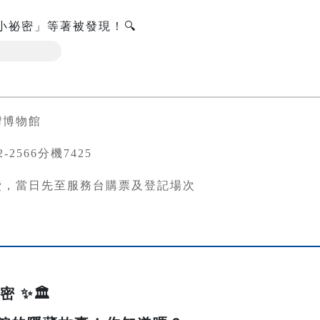
小祕密」等著被發現！🔍
灣博物館
82-2566分機7425
費，當日先至服務台購票及登記場次
 ✨🏛️