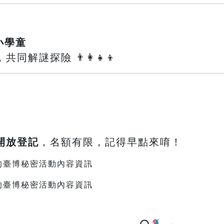
小學童
解謎探險 👨‍👩‍👧‍👦
鐘開放登記
，名額有限，記得早點來唷！