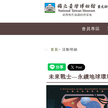
跳到主要內容
網站導覽
會員專區
:::
首頁
> 活動明細
未來戰士—永續地球環