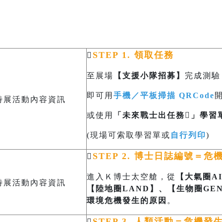
STEP 1. 領取任務

至展場
【支援小隊招募】
完成測驗
即可用
手機／平板掃描 QRCode
或使用
「未來戰士出任務」學習
(現場可索取學習單或
自行列印
)
STEP 2. 博士日誌編號＝危

進入Ｋ博士太空艙，從
【大氣圈A
【陸地圈LAND】、
【生物圈GE
環境危機發生的原因
。
STEP 3. 人類活動＝危機發
