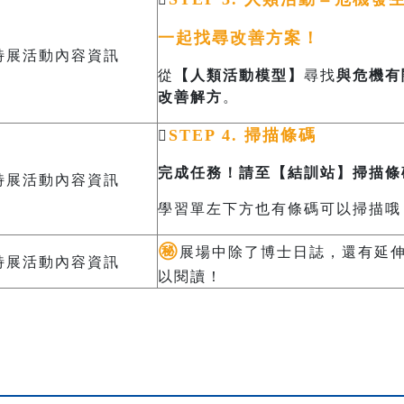
一起找尋改善方案！
從
【人類活動模型】
尋找
與危機有
改善解方
。
STEP 4. 掃描條碼

完成任務！請至【結訓站】掃描條
學習單左下方也有條碼可以掃描哦
㊙️
展場中除了博士日誌，還有延
以閱讀！