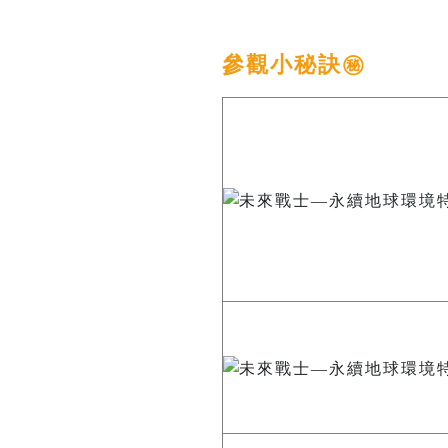
參觀小秘訣㊙️