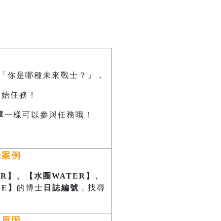
「你是哪種未來戰士？」，
開始任務！
單
一樣可以參與任務哦！
機案例
IR】、【水圈WATER】、
NE】
的博士
日誌編號
，找尋
生原因，