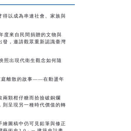
才得以成為串連社會、家族與
當年度來自民間捐贈的文物與
出發，邀請觀眾重新認識臺灣
更映照出現代衛生觀念如何隨
家庭離散的故事——在動盪年
。
取兩顆柑仔糖而拾撿破銅爛
，則呈現另一種時代價值的轉
。
手繪圖稿中仍可見鉛筆與修正
術史2.0」─ 建築史計畫