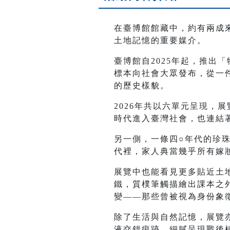
在臺博館館藏中，約有兩成
土地記憶的重要媒介。
臺博館自2025年起，推出
標本向社會大眾發布，從一
的歷史樣貌。
2026年共以六單元呈現，
時代進入臺灣社會，也連結
另一側，一條四○年代的珍
代裡，家人典當幾乎所有嫁
展覽中也能看見更多貼近土
鐵，質樸筆觸描繪出課本之
變——那些曾被視為身份象
除了生活與自然記憶，展覽
液交錯痕跡，細膩呈現戰後植