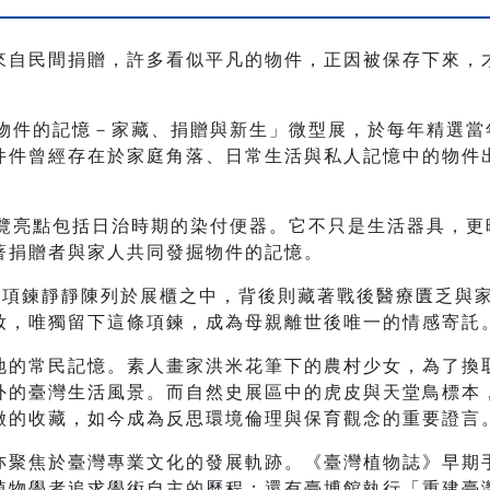
來自民間捐贈，許多看似平凡的物件，正因被保存下來，
「物件的記憶－家藏、捐贈與新生」微型展，於每年精選
件件曾經存在於家庭角落、日常生活與私人記憶中的物件
展覽亮點包括日治時期的染付便器。它不只是生活器具，
著捐贈者與家人共同發掘物件的記憶。
珠項鍊靜靜陳列於展櫃之中，背後則藏著戰後醫療匱乏與
妝，唯獨留下這條項鍊，成為母親離世後唯一的情感寄託
地的常民記憶。素人畫家洪米花筆下的農村少女，為了換
外的臺灣生活風景。而自然史展區中的虎皮與天堂鳥標本
徵的收藏，如今成為反思環境倫理與保育觀念的重要證言
亦聚焦於臺灣專業文化的發展軌跡。《臺灣植物誌》早期
物學者追求學術自主的歷程；還有臺博館執行「重建臺灣藝