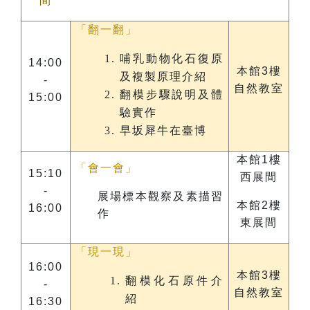
間
「翻一翻」
哺乳動物化石復原
14:00
本館3樓
及複製原理介紹
-
自然教室
翻模步驟說明及體
15:00
驗實作
早坂犀牛在臺博
本館1樓
「會一會」
15:10
西展間
-
展場標本觀察及素描習
本館2樓
16:00
作
東展間
「現一現」
16:00
本館3樓
翻模化石原件介
-
自然教室
紹
16:30