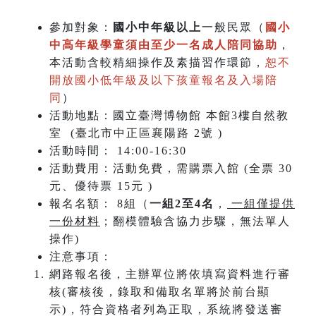
參加對象：
國小中年級以上
一般民眾
（
國小
中高年級學童須由至少一名成人陪同協助
，
本活動含較精細操作及素描習作環節，
恕不
開放國小低年級及以下孩童報名及入場陪
同
）
活動地點：國立臺灣博物館 本館3樓自然教
室
(臺北市中正區襄陽路 2號 )
活動時間： 14:00-16:30
活動費用：活動免費，需購票入館 (全票 30
元、優待票 15元 )
報名名額： 8組（
一組2至4名
，
一組僅提供
一份材料
；翻模體驗含協力步驟，無法單人
操作)
注意事項：
網路報名後，主辦單位將依填寫資料進行審
核(審核後，錄取和備取名單將於前台顯
示)，符合資格者列為正取，系統將發送審