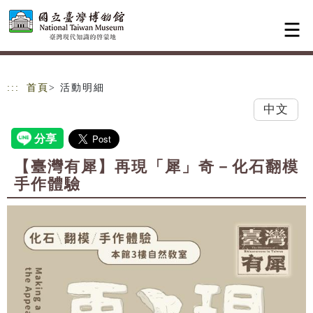
跳到主要內容
網站導覽
:::
首頁
> 活動明細
中文
【臺灣有犀】再現「犀」奇－化石翻模
手作體驗