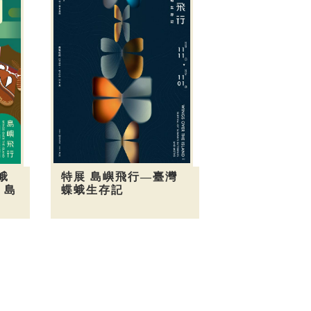
特展 島嶼飛行—臺灣
蛾
蝶蛾生存記
，島