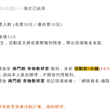
5/22(五) >>
場次已結束
入館 (全票20元／優待票10元)
每場12人
為主，活動當天將依實際報到情形，釋出現場報名名額。
開放至
南門館 有物教研室
報到，未於
活動前
5
分鐘
(
13:5
；請由本人親自辦理，不開放代理報到。
開放
南門館 有物教研室
登記現場候補；「網路報名-備
年環境教育推廣活動計畫」補助辦理。