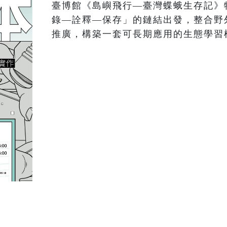
臺博館《島嶼飛行—臺灣蝶蛾生存記》
錄—詮釋—保存」的鏈結出發，整合野
推廣，構築一套可長期應用的生態學習