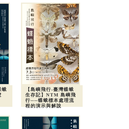
蝶蛾
【島嶼飛行-臺灣蝶蛾
覽
生存記】NTM 島嶼飛
行──蝶蛾標本處理流
程的演示與解說