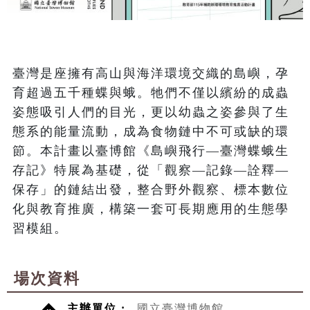
臺灣是座擁有高山與海洋環境交織的島嶼，孕
育超過五千種蝶與蛾。牠們不僅以繽紛的成蟲
姿態吸引人們的目光，更以幼蟲之姿參與了生
態系的能量流動，成為食物鏈中不可或缺的環
節。本計畫以臺博館《島嶼飛行—臺灣蝶蛾生
存記》特展為基礎，從「觀察—記錄—詮釋—
保存」的鏈結出發，整合野外觀察、標本數位
化與教育推廣，構築一套可長期應用的生態學
習模組。
場次資料
主辦單位 :
國立臺灣博物館