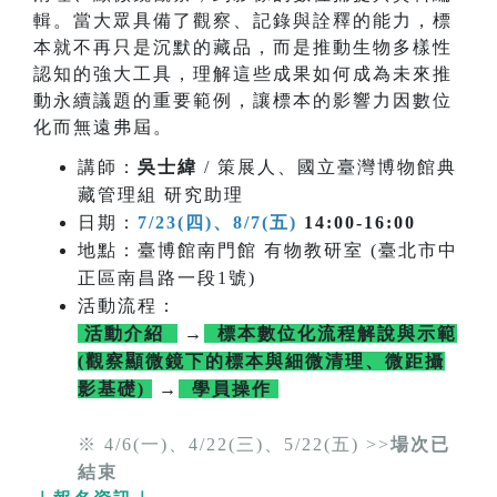
輯。當大眾具備了觀察、記錄與詮釋的能力，標
本就不再只是沉默的藏品，而是推動生物多樣性
認知的強大工具，理解這些成果如何成為未來推
動永續議題的重要範例，讓標本的影響力因數位
化而無遠弗屆。
講師：
吳士緯
/ 策展人、國立臺灣博物館典
藏管理組 研究助理
日期：
7/23(四)、8/7(五)
14:00-16:00
地點：臺博館南門館 有物教研室 (臺北市中
正區南昌路一段1號)
活動流程：
活動介紹
→
標本數位化流程解說與示範
(觀察顯微鏡下的標本與細微清理、微距攝
影基礎)
→
學員操作
※ 4/6(一)、4/22(三)、5/22(五) >>
場次已
結束