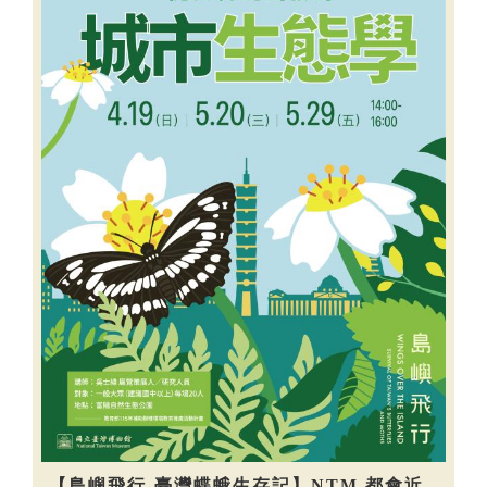
【島嶼飛行-臺灣蝶蛾生存記】NTM 都會近