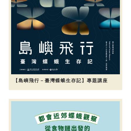
【島嶼飛行－臺灣蝶蛾生存記】專題講座