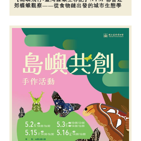
郊蝶蛾觀察——從食物鏈出發的城市生態學