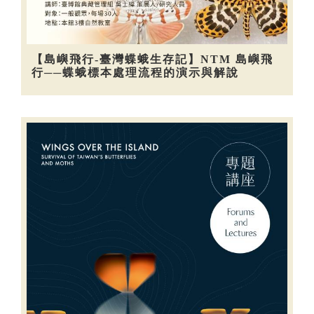
【島嶼飛行-臺灣蝶蛾生存記】NTM 島嶼飛
行──蝶蛾標本處理流程的演示與解說