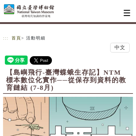
跳到主要內容
網站導覽
:::
首頁
> 活動明細
中文
【島嶼飛行-臺灣蝶蛾生存記】NTM
標本數位化實作──從保存到資料的教
育鏈結 (7-8月)