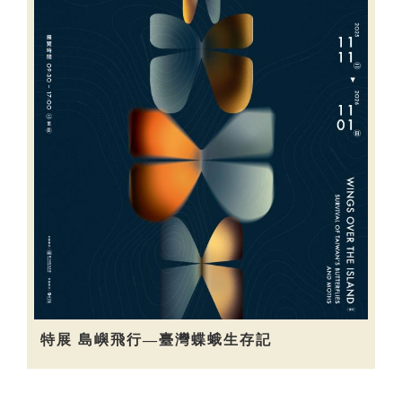
特展 島嶼飛行—臺灣蝶蛾生存記