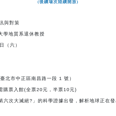
(後續場次陸續開放)
警訊與對策
臺灣大學地質系退休教授
7 日（六）
（臺北市中正區南昌路一段 1 號）
需購票入館(全票20元，半票10元)
第六次大滅絕?」的科學證據出發，解析地球正在