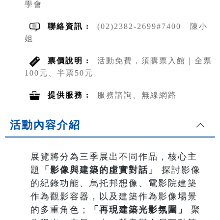
學會
聯絡資訊 :
(02)2382-2699#7400 陳小
姐
票價說明 :
活動免費，須購票入館｜全票
100元、半票50元
提供服務 :
服務諮詢、無線網路
活動內容介紹
展覽將分為三季展出不同作品，核心主
題
「影像與建築的虛實對話」
探討影像
的紀錄功能、烏托邦想像、電影院建築
作為觀影容器，以及建築作為影像場景
的多重角色；
「再現建築光影氛圍」
聚