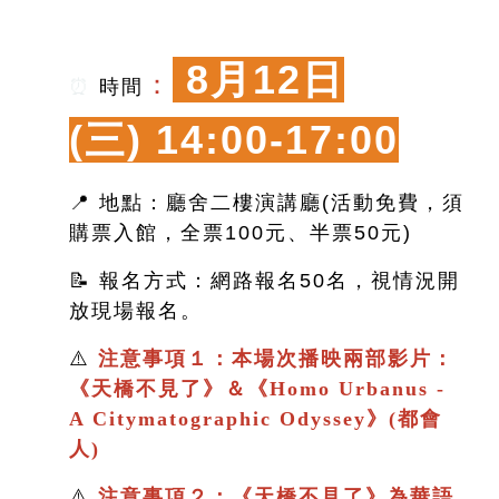
8月12日
：
⏰
時間
(三)
14:00-17:00
📍 地點：廳舍二樓演講廳(活動免費，須
購票入館，全票100元、半票50元)
📝 報名方式：網路報名50名，視情況開
放現場報名。
⚠️
注意事項１：本場次播映兩部影片：
《
天橋不見了
》＆
《
Homo Urbanus -
A Citymatographic Odyssey》(都會
人)
⚠️
注意事項２：
《
天橋不見了
》
為華語