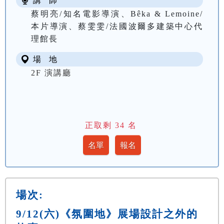
講 師
蔡明亮/知名電影導演、Bêka & Lemoine/
本片導演、蔡雯雯/法國波爾多建築中心代
理館長
場 地
2F 演講廳
正取剩
34
名
場次:
9/12(六)《氛圍地》展場設計之外的