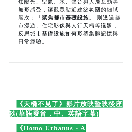
焦陽光、空氣、水、聲音與人居互動等
無形感受，讓觀眾貼近建築氛圍的細膩
層次；
「聚焦都市基礎設施」
則透過都
市漫遊、住宅影像與人行天橋等議題，
反思城市基礎設施如何形塑集體記憶與
日常經驗。
🛋️
《天橋不見了》影片放映暨映後座
談(華語發音，中、英語字幕)
🛋️
🛋️
《Homo Urbanus - A