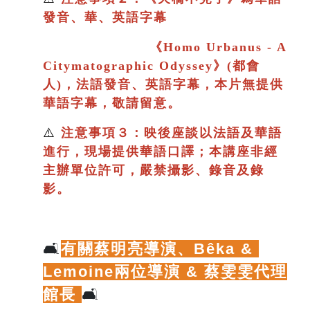
發音、華、英語字幕
《
Homo Urbanus - A
Citymatographic Odyssey》(都會
人)，法語發音、英語字幕，本片
無提供
華語字幕，敬請留意。
⚠️
注意事項３：映後座談以法語及華語
進行
，現場提供華語口譯；
本講座非經
主辦單位許可，嚴禁攝影、錄音及錄
影。
🛋️
有關蔡明亮導演、
Bêka & 
Lemoine兩位導演 & 蔡雯雯代理
館長
🛋️