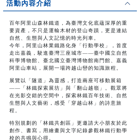
活動內容介紹
百年阿里山森林鐵道，為臺灣文化底蘊深厚的重
要資產，不只是運輸木材的登山奇蹟，更是連結
自然、生態與人文記憶的時光列車。
今年，阿里山林業鐵路化身「行動學校」，首度
走出嘉義，駛進臺灣三座城市——臺中國立自然
科學博物館、臺北國立臺灣博物館南門館、嘉義
阿里山車站，展開一場跨越山巒的知識旅程。
展覽以「隧道」為靈感，打造兩座可移動展箱
——「林鐵探索展坊」與「翻山越嶺」。觀眾將
在光影交錯的空間中，探索林鐵百年技術、自然
生態與人文藝術，感受「穿越山林」的詩意旅
程。
特別規劃的「林鐵共創區」更邀請大小朋友於此
創作、書寫，用繪畫與文字紀錄參觀林鐵行動學
校的共鳴與心得。