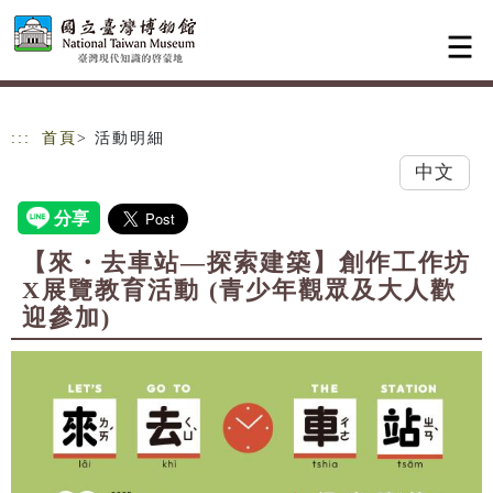
跳到主要內容
網站導覽
:::
首頁
> 活動明細
中文
【來・去車站—探索建築】創作工作坊
X展覽教育活動 (青少年觀眾及大人歡
迎參加)