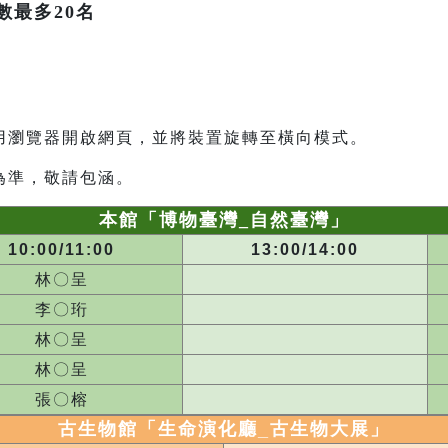
數最多20名
用瀏覽器開啟網頁，並將裝置旋轉至橫向模式。
為準，敬請包涵。
本館「博物臺灣_自然臺灣」
10:00/11:00
13:00/14:00
林〇呈
李〇珩
林〇呈
林〇呈
張〇榕
古生物館「生命演化廳_
古生物大展
」