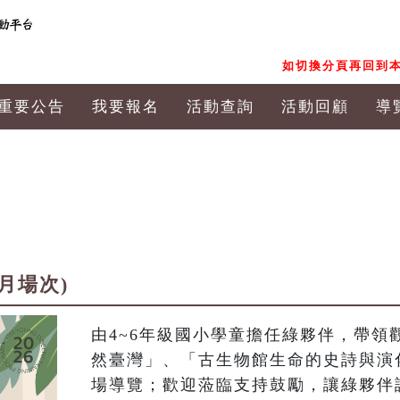
如切換分頁再回到本
重要公告
我要報名
活動查詢
活動回顧
導
8月場次)
由4~6年級國小學童擔任綠夥伴，帶領
然臺灣」、「古生物館生命的史詩與演
場導覽；歡迎蒞臨支持鼓勵，讓綠夥伴