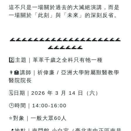
這不只是一場關於過去的大滅絕演講，而是
一場關於「此刻」與「未來」的深刻反省。
🌊🌊🌊🌊🌊🌊🌊🌊🌊🌊🌊🌊🌊🌊🌊🌊🌊🌊🌊
🌊🌊🌊🌊🌊🌊
2️⃣主題｜革革千歲之全科只有牠一種
👨‍🏫講師｜祈偉廉 / 亞洲大學附屬獸醫教學
醫院院長
🗓️日期｜2026 年 3 月 14 日（六）
🕑時間｜14:00-16:00
⭐對象｜一般大眾60人
📍地點｜南門館 小白宮（臺北市中正區南昌