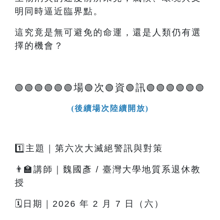
明同時逼近臨界點。
這究竟是無可避免的命運，還是人類仍有選
擇的機會？
場
次
資
訊
🟢🟢🟢🟢🟢🟢
🟢
🟢
🟢
🟢🟢🟢🟢🟢🟢
(後續場次陸續開放)
1️⃣主題｜第六次大滅絕警訊與對策
👨‍🏫講師｜魏國彥 / 臺灣大學地質系退休教
授
🗓️日期｜2026 年 2 月 7 日（六）