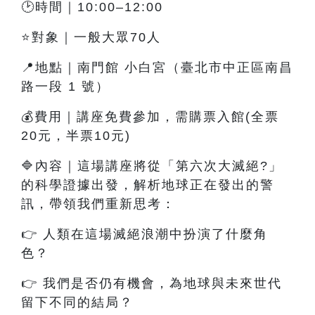
🕑時間｜10:00–12:00
⭐對象｜一般大眾70人
📍地點｜南門館 小白宮（臺北市中正區南昌
路一段 1 號）
💰費用｜講座免費參加，需購票入館(全票
20元，半票10元)
🔷內容
｜這
場講座將從「第六次大滅絕?」
的科學證據出發，解析地球正在發出的警
訊，帶領我們重新思考：
👉
人類在這場滅絕浪潮中扮演了什麼角
色？
👉
我們是否仍有機會，為地球與未來世代
留下不同的結局？