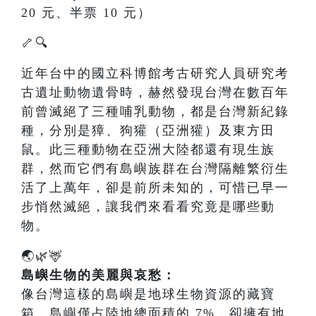
20 元、半票 10 元）
🦴🔍
近年台中的國立科博館考古研究人員研究考
古遺址動物遺骨時，赫然發現台灣在數百年
前曾滅絕了三種哺乳動物，都是台灣新紀錄
種，分別是獐、狗獾（亞洲獾）及東方田
鼠。此三種動物在亞洲大陸都還有現生族
群，然而它們有島嶼族群在台灣隔離繁衍生
活了上萬年，卻是前所未知的，可惜已早一
步悄然滅絕，讓我們來看看究竟是哪些動
物。
🌏🌿🦌
島嶼生物的美麗與哀愁：
像台灣這樣的島嶼是地球生物資源的藏寶
箱，島嶼僅占陸地總面積的 7%，卻擁有地