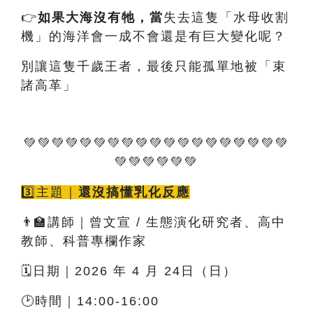
👉
如果大海沒有牠
，當
失去這隻「水母收割
機」的海洋會一成不會還是有巨大變化呢？
別讓這隻千歲王者，最後只能孤單地被「束
諸高革」
💚💚💚💚💚💚💚💚💚💚💚💚💚💚💚💚💚💚💚
💚💚💚💚💚💚
3️⃣主題｜
還沒搞懂乳化反應
👨‍🏫講師｜曾文宣 / 生態演化研究者、高中
教師、科普專欄作家
🗓️日期｜2026 年 4 月 24日（日）
🕑時間｜14:00-16:00