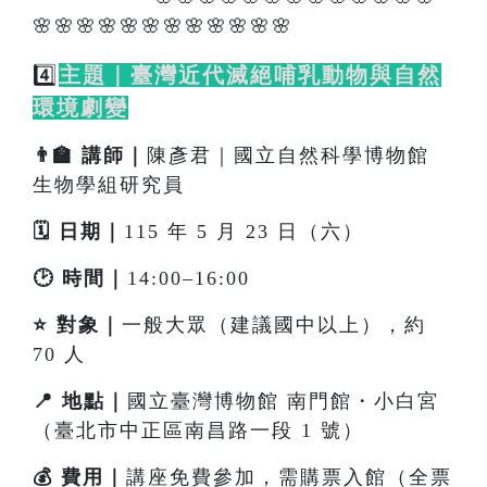
🌸🌸🌸🌸🌸🌸🌸🌸🌸🌸🌸🌸
4️⃣
主題｜臺灣近代滅絕哺乳動物與自然
環境劇變
👨‍🏫 講師｜
陳彥君｜國立自然科學博物館
生物學組研究員
🗓️ 日期｜
115 年 5 月 23 日（六）
🕑 時間｜
14:00–16:00
⭐ 對象｜
一般大眾（建議國中以上），約
70 人
📍 地點｜
國立臺灣博物館 南門館・小白宮
（臺北市中正區南昌路一段 1 號）
💰 費用｜
講座免費參加，需購票入館（全票