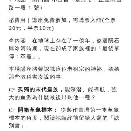
路一段 1 號）
💰費用｜講座免費參加，需購票入館(全票
20元，半票10元)
🔷內容
｜
在地球上存在了一億年，熬過隕石
與冰河時期，現在卻成了家族裡的「最後單
傳：革龜」。
本場講座將帶認識這位老祖宗的神祕，聽聽
那些教科書沒說的事。
👉
孤獨的末代皇族
，
能深潛、能導航，強
大的血派為什麼最後只剩他一種？
👉
開箱革龜標本：
從製作臺灣第一隻革龜
標本的角度，閱讀牠臨終前留給人類的「訣
別書」。