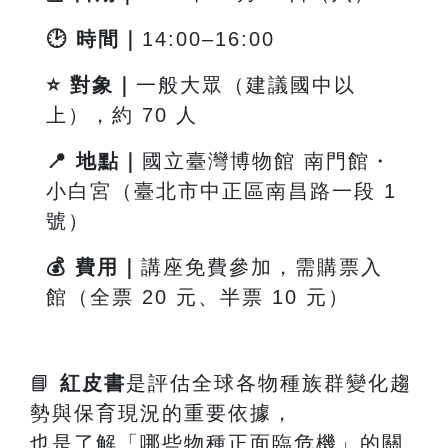
🕑
時間｜
14:00
–16:00
⭐
對象｜
一般大眾（建議國中以
上），約 70 人
📍
地點｜
國立臺灣博物館 南門館・
小白宮（臺北市中正區南昌路一段
1
號）
💰
費用｜
講座免費參加，需購票入
館（全票 20 元、半票 10 元）
📘
紅皮書
是評估全球各物種族群變化趨
勢與保育現況的重要依據，
也是了解「哪些物種正面臨危機」的關