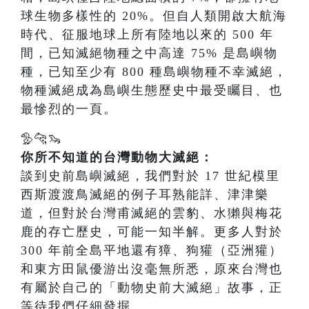
球生物多樣性的 20%。但自人類開啟大航海
時代、征服地球上所有陸地以來的 500 年
間，已知滅絕物種之中高達 75% 是島嶼物
種，已知至少有 800 種島嶼物種不幸滅絕，
物種滅絕成為島嶼生態歷史中最受矚目、也
最慘烈的一頁。
🦤🐆🦦
你所不知道的台灣動物大滅絕：
談到史前島嶼滅絕，我們對於 17 世紀模里
西斯渡渡鳥滅絕的例子耳熟能詳、津津樂
道，但對於台灣甫滅絕的雲豹、水獺與梅花
鹿的存亡歷史，可能一知半解。更多人對於
300 年前全島平地還有獐、狗獾（亞洲獾）
和東方田鼠優游出沒毫無所悉，原來台灣也
有屬於自己的「動物史前大滅絕」故事，正
等待我們仔細發掘。