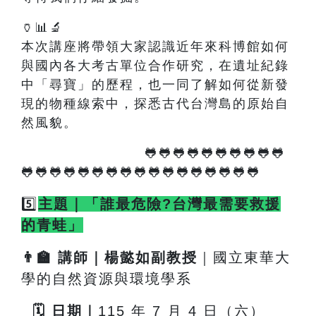
🏺📊🔬
本次講座將帶領大家認識近年來科博館如何
與國內各大考古單位合作研究，在遺址紀錄
中「尋寶」的歷程，也一同了解如何從新發
現的物種線索中，探悉古代台灣島的原始自
然風貌。
🐸🐸🐸🐸🐸🐸🐸🐸🐸🐸
🐸🐸🐸🐸🐸🐸🐸🐸🐸🐸🐸🐸🐸🐸🐸🐸🐸
5️⃣
主題｜「誰最危險?台灣最需要救援
的青蛙」
👨
🏫
講師｜楊懿如副教授
｜國立東華大
學的自然資源與環境學系
🗓
️
日期｜
115
年 7 月 4 日（六）