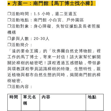
● 方案一：
南門館【馬丁博士找小樟】
❐
活動時間：
小時，週二至週五
1.5
❐
活動地點：南門館
小白宮、戶外園區
❐
活動對象：身心障礙、失智症據點及長者照服
機構
❐
參與人數：
人
20-30
❐​​​​
活動簡介：
「遠的要命王國」的「坎弗爾自然史博物館」裡
工作的馬丁博士，寄來一封信！請大家幫忙解開
關於樟樹的秘密吧！課程透過五感體驗，帶領參
與環教課程學員認識樟樹的特徵、生態特性，親
近植物與都市自然生態的同時，揭開南門館的樟
樹秘密。
❐
活動內容：
時間
單元名
內容
地點
稱