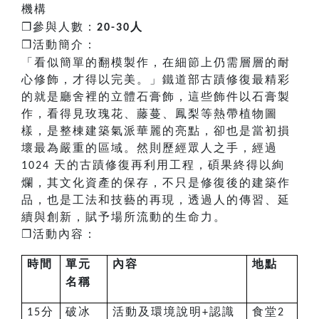
機構
❐
參與人數：
人
20-30
❐
活動簡介：
「看似簡單的翻模製作，在細節上仍需層層的耐
心修飾，才得以完美。」鐵道部古蹟修復最精彩
的就是廳舍裡的立體石膏飾，這些飾件以石膏製
作，看得見玫瑰花、藤蔓、鳳梨等熱帶植物圖
樣，是整棟建築氣派華麗的亮點，卻也是當初損
壞最為嚴重的區域。然則歷經眾人之手，經過
天的古蹟修復再利用工程，碩果終得以絢
1024
爛，其文化資產的保存，不只是修復後的建築作
品，也是工法和技藝的再現，透過人的傳習、延
續與創新，賦予場所流動的生命力。
❐
活動內容：
時間
單元
內容
地點
名稱
分
破冰
活動及環境說明
認識
食堂
15
+
2