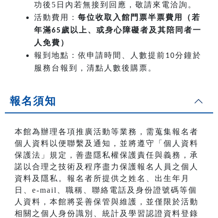
功後5日內若無接到回應，敬請來電洽詢。
活動費用：
每位收取入館門票半票費用（若
年滿
歲以上、或身心障礙者及其陪同者一
65
人免費）
報到地點：依申請時間、人數提前
分鐘於
10
服務台報到，清點人數後購票。
報名須知
本館為辦理各項推廣活動等業務，需蒐集報名者
個人資料以便聯繫及通知，並將遵守「個人資料
保護法」規定，善盡隱私權保護責任與義務，承
諾以合理之技術及程序盡力保護報名人員之個人
資料及隱私。報名者所提供之姓名、出生年月
日、e-mail、職稱、聯絡電話及身份證號碼等個
人資料，本館將妥善保管與維護，並僅限於活動
相關之個人身份識別、統計及學習認證資料登錄