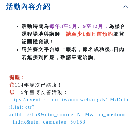
活動內容介紹
活動時間為
每年3至5月
、
9至12月，
為媒合
課程場地與講師，
請至少1個月前預約
並登
記團體資訊！
請於藝文平台線上報名，報名成功後5日內
若無接到回應，敬請來電洽詢。
提醒：
◎
114年場次已結束！
◎
115年臺博友善活動：
https://event.culture.tw/mocweb/reg/NTM/Deta
il.init.ctr?
actId=50158&utm_source=NTM&utm_medium
=index&utm_campaign=50158