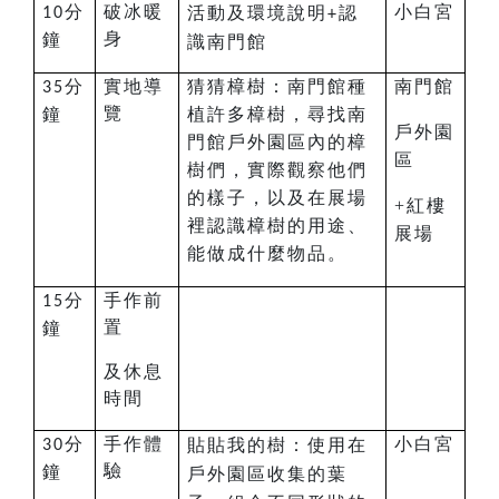
分
破冰
暖
小白宮
活動及環境說明
認
10
+
身
鐘
識南門館
分
實地導
猜猜樟樹：
南門館種
南門館
35
覽
鐘
植許多樟樹，尋找南
戶外園
門館戶外園區內的樟
區
樹們，實際觀察他們
的樣子，以及在展場
+紅樓
裡認識樟樹的用途、
展場
能做成什麼物品。
分
手作前
15
置
鐘
及休息
時間
分
手作體
小白宮
貼貼我的樹：使用在
30
驗
鐘
戶外園區收集的葉