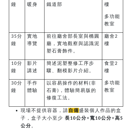
鐘
暖身
鐵道部
樓
多功能
教室
分
實地
前往廳舍部長室與橢圓
廳舍
35
2
鐘
導覽
廳，實地觀察與認識泥
樓
塑石膏飾件。
分
影片
簡述泥塑整修工序步
食堂
10
2
鐘
講述
驟、翻模影片介紹。
樓
多功能
分
手作
以容易操作的材料
非
30
(
教室
鐘
體驗
石膏
，體驗簡易版的
)
修復工法。
現場不提供容器，請
自備
盛裝個人作品的盒
子，盒子大小至少
長
×寬
×高
10公分
10公分
5
。
公分