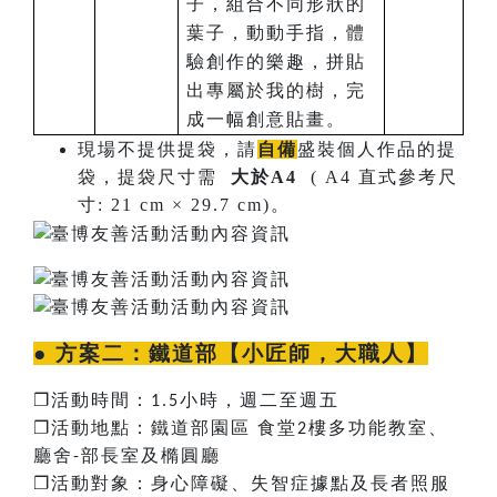
子，組合不同形狀的
葉子，動動手指，體
驗創作的樂趣，拼貼
出專屬於我的樹，完
成一幅創意貼畫。
現場不提供提袋，請
自備
盛裝個人作品的提
袋，提袋尺寸需
大於A4
( A4 直式參考尺
寸: 21 cm × 29.7 cm)。
● 方案二：
鐵道部【小匠師，大職人】
❐
活動時間：
小時，週二至週五
1.5
❐
活動地點：鐵道部園區
食堂
樓多功能教室、
2
廳舍
部長室及橢圓廳
-
❐
活動對象：身心障礙、失智症據點及長者照服