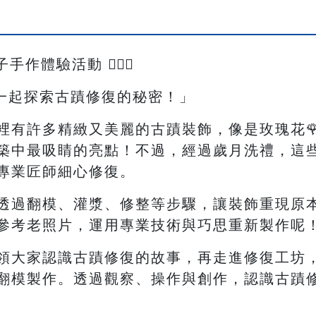
作體驗活動 👷🏻‍♀️
一起探索古蹟修復的秘密！」
有許多精緻又美麗的古蹟裝飾，像是玫瑰花🌹
築中最吸睛的亮點！不過，經過歲月洗禮，這
專業匠師細心修復。
透過翻模、灌漿、修整等步驟，讓裝飾重現原
參考老照片，運用專業技術與巧思重新製作呢
領大家認識古蹟修復的故事，再走進修復工坊
翻模製作。透過觀察、操作與創作，認識古蹟