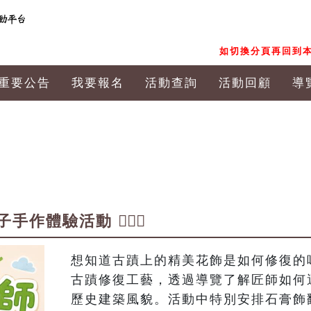
如切換分頁再回到本
重要公告
我要報名
活動查詢
活動回顧
導
體驗活動 👷🏻‍♀️
想知道古蹟上的精美花飾是如何修復的
古蹟修復工藝，透過導覽了解匠師如何
歷史建築風貌。活動中特別安排石膏飾