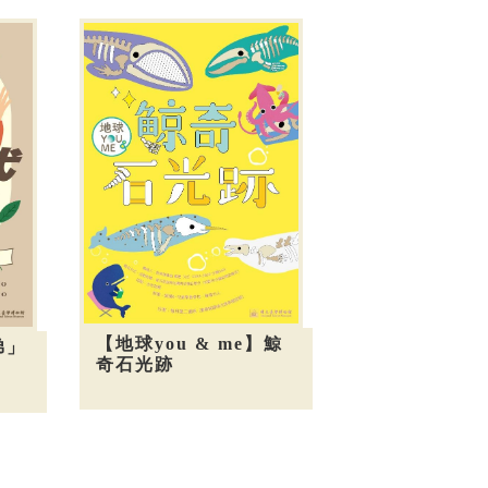
【地球you & me】鯨
弟」
奇石光跡