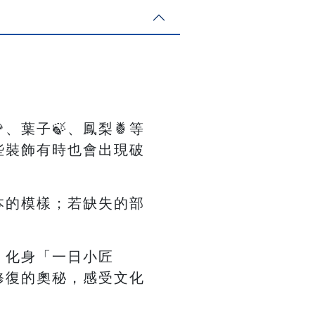
、葉子🍃、鳳梨🍍等
些裝飾有時也會出現破
本的模樣；若缺失的部
！
，化身「一日小匠
修復的奧秘，感受文化