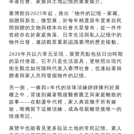
串連社會、家族與土地記憶的重要媒介。
臺博館自2025年起，推出「物件的記憶－家藏、
捐贈與新生」微型展，於每年精選當年度來自民
間捐贈的文物與標本向社會大眾發布，從一件件
曾經存在於家庭角落、日常生活與私人記憶中的
物件出發，邀請觀眾重新認識臺灣的歷史樣貌。
2026年共以六單元呈現，展覽亮點包括日治時期
的染付便器。它不只是生活器具，更映照出現代
衛生觀念如何隨時代進入臺灣社會，也連結著捐
贈者與家人共同發掘物件的記憶。
另一側，一條四○年代的珍珠項鍊靜靜陳列於展
櫃之中，背後則藏著戰後醫療匱乏與家庭離散的
故事——在動盪年代裡，家人典當幾乎所有嫁
妝，唯獨留下這條項鍊，成為母親離世後唯一的
情感寄託。
展覽中也能看見更多貼近土地的常民記憶。素人