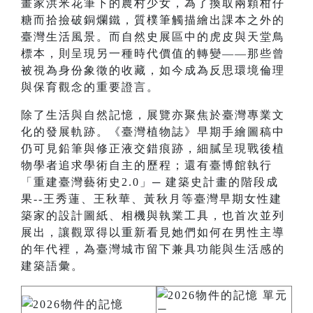
畫家洪米花筆下的農村少女，為了換取兩顆柑仔
糖而拾撿破銅爛鐵，質樸筆觸描繪出課本之外的
臺灣生活風景。而自然史展區中的虎皮與天堂鳥
標本，則呈現另一種時代價值的轉變——那些曾
被視為身份象徵的收藏，如今成為反思環境倫理
與保育觀念的重要證言。
除了生活與自然記憶，展覽亦聚焦於臺灣專業文
化的發展軌跡。《臺灣植物誌》早期手繪圖稿中
仍可見鉛筆與修正液交錯痕跡，細膩呈現戰後植
物學者追求學術自主的歷程；還有臺博館執行
「重建臺灣藝術史2.0」─ 建築史計畫的階段成
果--王秀蓮、王秋華、黃秋月等臺灣早期女性建
築家的設計圖紙、相機與執業工具，也首次並列
展出，讓觀眾得以重新看見她們如何在男性主導
的年代裡，為臺灣城市留下兼具功能與生活感的
建築語彙。