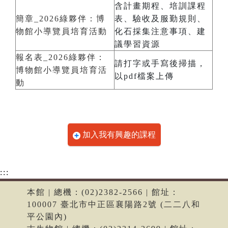
含計畫期程、培訓課程
簡章_2026綠夥伴：博
表、驗收及服勤規則、
物館小導覽員培育活動
化石採集注意事項、建
議學習資源
報名表_2026綠夥伴：
請打字或手寫後掃描，
博物館小導覽員培育活
以pdf檔案上傳
動
加入我有興趣的課程
:::
本館 | 總機：(02)2382-2566 | 館址：
100007 臺北市中正區襄陽路2號 (二二八和
平公園內)