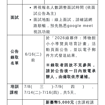
將視報名人數調整面試時間 (依面
試公告為主)
面試
面試地點：線上面試，請確認網
路順暢，預先熟悉google meet
視訊功能
於「2026綠夥伴：博物館
小小導覽員培育計畫」活
動頁面公告，並以電子郵
公告
6/16(二)
件方式發送結果。
錄取
前
名單
※
錄取者因故不克參與，
請於公告後一日內致電承
辦人，由備取依序遞補。
培訓
7/8(三)-7/9(四)、
課程
7/14(二)-7/16(四)，共5天。
新臺幣5,000元
(含課程講