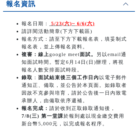
報名資訊
報名日期：
5/23(六)~
6/6(六
)
請詳閱活動簡章(下方下載區)
報名方式：請至下方下載報名表，填妥制式
報名表，並上傳報名資料。
複審：線上
google meet
面試。
另以email通
知面試時間。暫定6月14日(日)辦理，將視
報名人數安排面試時段。
錄取
：
面試結束後三個工作日內
以電子郵件
通知正、備取，並公告於本頁面。如錄取者
因故不克參與培育，請於公告後一日內致電
承辦人，由備取依序遞補。
報名完成：
請於收到正取錄取通知後，
7/8(三) 第一堂課
於報到處以現金繳交費用
新台幣5,000元，以完成報名程序。