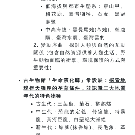
低海拔與都市生態系：穿山甲、
梅花鹿、臺灣獼猴、石虎、黑冠
麻鷺
中高海拔：黑長尾雉(帝雉)、藍腹
鷴、臺灣水鹿、臺灣雲豹
2. 變動序曲：探討人類與自然的互動
關係 (包含自然資源供養人類生活、野
生動物面臨的衝擊、環境保護的方式與
重要性)
古生物館「生命演化廳」常設展：
探索地
球得天獨厚的孕育條件，並認識三大地質
年代的特色物種
古生代：三葉蟲、菊石、鸚鵡螺
中生代：恐龍的定義、伶盜龍、特暴
龍、黃河巨龍、白堊紀大滅絕
新生代：鯨豚(抹香鯨)、長毛象、革