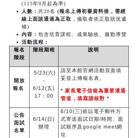
(115年9月起為準)
人數：
共20名
(報名上傳初審資料後，需經
線上面談通過為正取
，備取者依正取狀況遞
補)
內容：
包含培育課程、成果驗收、服勤導覽
活動流程：
報名
階段期程
說明
階段
請至本館官網活動頁面填
5/23(六)
妥並上傳報名表。
開放
-
報名
6/12(五)
*
家長電子信箱為重要溝通
17：00
管道，填寫請核對 *
6/10(三)前以電子郵件方
公告
6/14(日)
式寄送面試日期/時間、面
面試
辦理
試順序及google meet網
名單
址