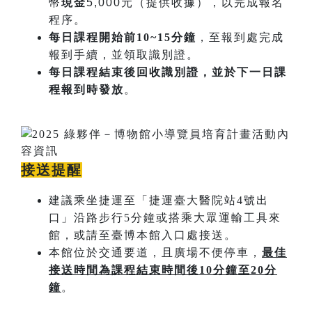
幣
現金
5,000元（提供收據），以完成報名
程序。
每日課程開始​前10~15分鐘
，至報到處完成
報到手續，並領取識別證。
每日課程結束後回收識別證，並於下一日課
程報到時發放
。
接送提醒
建議乘坐捷運至「捷運臺大醫院站4號出
口」沿路步行5分鐘或搭乘大眾運輸工具來
館，或請至臺博本館入口處接送。
本館位於交通要道，且廣場不便停車，
最佳
接送時間為課程結束時間後
10
分鐘至
20
分
鐘
。