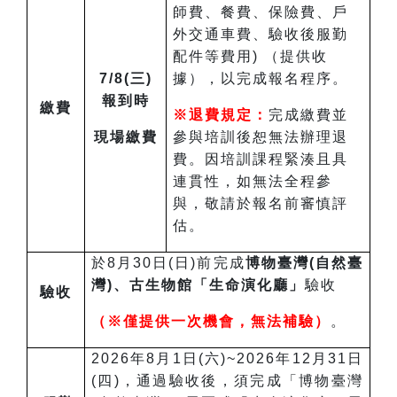
師費、餐費、保險費、戶
外交通車費、驗收後服勤
配件等費用) （提供收
7/8(三)
據），以完成報名程序。
報到時
繳費
※退費規定：
完成繳費並
現場繳費
參與培訓後恕無法辦理退
費。因培訓課程緊湊且具
連貫性，如無法全程參
與，敬請於報名前審慎評
估。
於8月30日(日)前完成
博物臺灣(自然臺
灣)、古生物館「生命演化廳」
驗收
驗收
（※僅提供一次機會，無法補驗）
。
2026年8月1日(六)~2026年12月31日
(四)，通過驗收後，須完成「博物臺灣