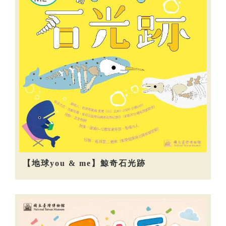
【地球you & me】鯨奇石光跡