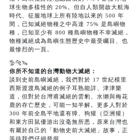
球生物多樣性的 20%。但自人類開啟大航海
時代、征服地球上所有陸地以來的 500 年
間，已知滅絕物種之中高達 75% 是島嶼物
種，已知至少有 800 種島嶼物種不幸滅絕，
物種滅絕成為島嶼生態歷史中最受矚目、也
最慘烈的一頁。
🦤🐆🦦
你所不知道的台灣動物大滅絕：
談到史前島嶼滅絕，我們對於 17 世紀模里
西斯渡渡鳥滅絕的例子耳熟能詳、津津樂
道，但對於台灣甫滅絕的雲豹、水獺與梅花
鹿的存亡歷史，可能一知半解。更多人對於
300 年前全島平地還有獐、狗獾（亞洲獾）
和東方田鼠優游出沒毫無所悉，原來台灣也
有屬於自己的「動物史前大滅絕」故事，正
等待我們仔細發掘。