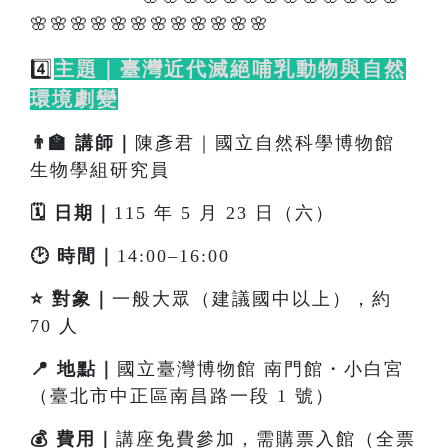
🌸🌸🌸🌸🌸🌸🌸🌸🌸🌸🌸🌸
4️⃣
主題｜臺灣近代滅絕哺乳動物與自然
環境劇變
👨‍🏫 講師｜
陳彥君｜國立自然科學博物館
生物學組研究員
🗓️ 日期｜
115 年 5 月 23 日（六）
🕑 時間｜
14:00–16:00
⭐ 對象｜
一般大眾（建議國中以上），約
70 人
📍 地點｜
國立臺灣博物館 南門館・小白宮
（臺北市中正區南昌路一段 1 號）
💰 費用｜
講座免費參加，需購票入館（全票