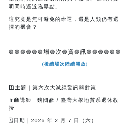
明同時逼近臨界點。
這究竟是無可避免的命運，還是人類仍有選
擇的機會？
場
次
資
訊
🟢🟢🟢🟢🟢🟢
🟢
🟢
🟢
🟢🟢🟢🟢🟢🟢
(後續場次陸續開放)
1️⃣主題｜第六次大滅絕警訊與對策
👨‍🏫講師｜魏國彥 / 臺灣大學地質系退休教
授
🗓️日期｜2026 年 2 月 7 日（六）