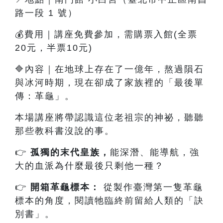
路一段 1 號）
💰費用｜講座免費參加，需購票入館(全票
20元，半票10元)
🔷內容
｜
在地球上存在了一億年，熬過隕石
與冰河時期，現在卻成了家族裡的「最後單
傳：革龜」。
本場講座將帶認識這位老祖宗的神祕，聽聽
那些教科書沒說的事。
👉
孤獨的末代皇族
，
能深潛、能導航，強
大的血派為什麼最後只剩他一種？
👉
開箱革龜標本：
從製作臺灣第一隻革龜
標本的角度，閱讀牠臨終前留給人類的「訣
別書」。