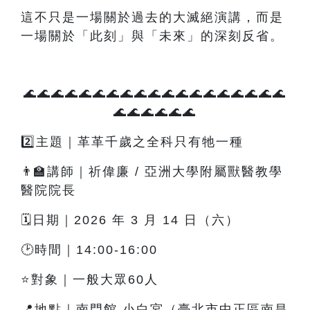
這不只是一場關於過去的大滅絕演講，而是
一場關於「此刻」與「未來」的深刻反省。
🌊🌊🌊🌊🌊🌊🌊🌊🌊🌊🌊🌊🌊🌊🌊🌊🌊🌊🌊
🌊🌊🌊🌊🌊🌊
2️⃣主題｜革革千歲之全科只有牠一種
👨‍🏫講師｜祈偉廉 / 亞洲大學附屬獸醫教學
醫院院長
🗓️日期｜2026 年 3 月 14 日（六）
🕑時間｜14:00-16:00
⭐對象｜一般大眾60人
📍地點｜南門館 小白宮（臺北市中正區南昌