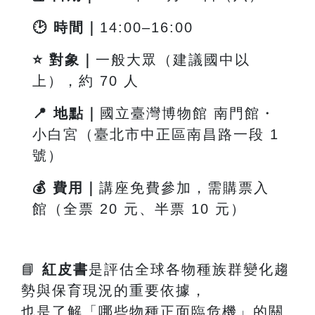
🕑
時間｜
14:00
–16:00
⭐
對象｜
一般大眾（建議國中以
上），約 70 人
📍
地點｜
國立臺灣博物館 南門館・
小白宮（臺北市中正區南昌路一段
1
號）
💰
費用｜
講座免費參加，需購票入
館（全票 20 元、半票 10 元）
📘
紅皮書
是評估全球各物種族群變化趨
勢與保育現況的重要依據，
也是了解「哪些物種正面臨危機」的關