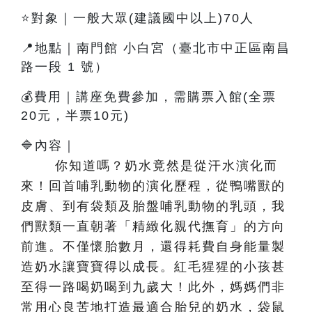
⭐對象｜一般大眾(建議國中以上)70人
📍地點｜南門館 小白宮（臺北市中正區南昌
路一段 1 號）
💰費用｜講座免費參加，需購票入館(全票
20元，半票10元)
🔷內容
｜
你知道嗎？奶水竟然是從汗水演化而
來！回首哺乳動物的演化歷程，從鴨嘴獸的
皮膚、到有袋類及胎盤哺乳動物的乳頭，我
們獸類一直朝著「精緻化親代撫育」的方向
前進。不僅懷胎數月，還得耗費自身能量製
造奶水讓寶寶得以成長。紅毛猩猩的小孩甚
至得一路喝奶喝到九歲大！此外，媽媽們非
常用心良苦地打造最適合胎兒的奶水，袋鼠