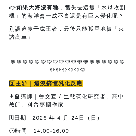
👉
如果大海沒有牠
，當
失去這隻「水母收割
機」的海洋會一成不會還是有巨大變化呢？
別讓這隻千歲王者，最後只能孤單地被「束
諸高革」
💚💚💚💚💚💚💚💚💚💚💚💚💚💚💚💚💚💚💚
💚💚💚💚💚💚
3️⃣主題｜
還沒搞懂乳化反應
👨‍🏫講師｜曾文宣 / 生態演化研究者、高中
教師、科普專欄作家
🗓️日期｜2026 年 4 月 24日（日）
🕑時間｜14:00-16:00