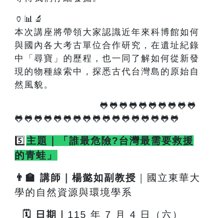
🏺📊🔬
本次講座將帶領大家認識近年來科博館如何
與國內各大考古單位合作研究，在遺址紀錄
中「尋寶」的歷程，也一同了解如何從新發
現的物種線索中，探悉古代台灣島的原始自
然風貌。
🐸🐸🐸🐸🐸🐸🐸🐸🐸🐸
🐸🐸🐸🐸🐸🐸🐸🐸🐸🐸🐸🐸🐸🐸🐸🐸🐸
5️⃣
主題｜「誰最危險?台灣最需要救援
的青蛙」
👨
🏫
講師｜楊懿如副教授
｜國立東華大
學的自然資源與環境學系
🗓
️
日期｜
115
年 7 月 4 日（六）