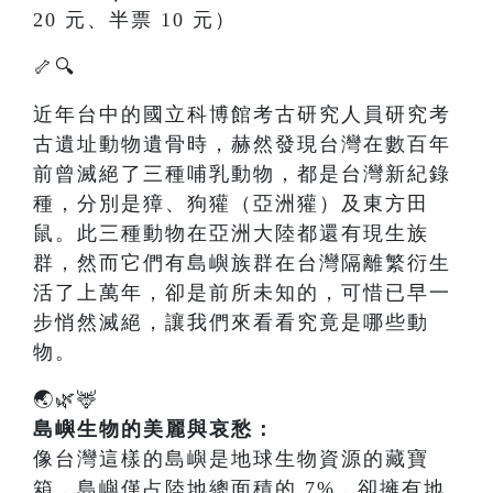
20 元、半票 10 元）
🦴🔍
近年台中的國立科博館考古研究人員研究考
古遺址動物遺骨時，赫然發現台灣在數百年
前曾滅絕了三種哺乳動物，都是台灣新紀錄
種，分別是獐、狗獾（亞洲獾）及東方田
鼠。此三種動物在亞洲大陸都還有現生族
群，然而它們有島嶼族群在台灣隔離繁衍生
活了上萬年，卻是前所未知的，可惜已早一
步悄然滅絕，讓我們來看看究竟是哪些動
物。
🌏🌿🦌
島嶼生物的美麗與哀愁：
像台灣這樣的島嶼是地球生物資源的藏寶
箱，島嶼僅占陸地總面積的 7%，卻擁有地