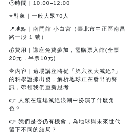
🕑時間｜10:00–12:00
⭐對象｜一般大眾70人
📍地點｜南門館 小白宮（臺北市中正區南昌
路一段 1 號）
💰費用｜講座免費參加，需購票入館(全票
20元，半票10元)
🔷內容
｜這
場講座將從「第六次大滅絕?」
的科學證據出發，解析地球正在發出的警
訊，帶領我們重新思考：
👉
人類在這場滅絕浪潮中扮演了什麼角
色？
👉
我們是否仍有機會，為地球與未來世代
留下不同的結局？