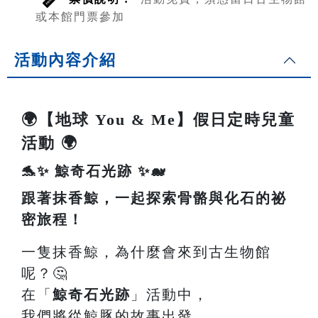
或本館門票參加
活動內容介紹
🌍【地球 You & Me】假日定時兒童
活動 🌍
🐬✨ 鯨奇石光跡 ✨🐋
跟著抹香鯨，一起探索骨骼與化石的祕
密旅程！
一隻抹香鯨，為什麼會來到古生物館
呢？🤔
在「
鯨奇石光跡
」活動中，
我們將從鯨豚的故事出發，