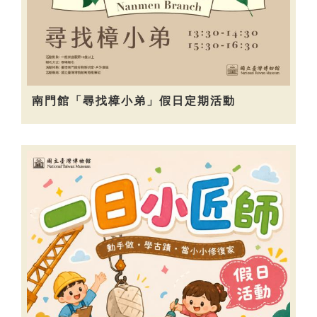
南門館「尋找樟小弟」假日定期活動