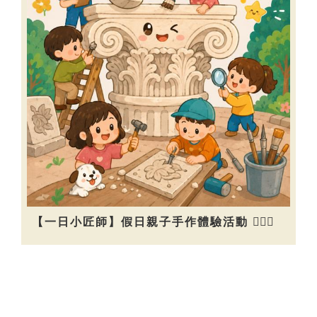
【一日小匠師】假日親子手作體驗活動 👷🏻‍♀️