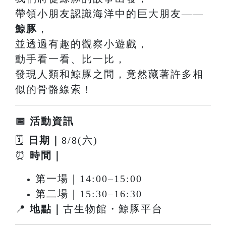
帶領小朋友認識海洋中的巨大朋友——
鯨豚
，
並透過有趣的觀察小遊戲，
動手看一看、比一比，
發現人類和鯨豚之間，竟然藏著許多相
似的骨骼線索！
📅 活動資訊
🗓
日期｜
8/8(六)
⏰
時間｜
第一場｜14:00–15:00
第二場｜15:30–16:30
📍
地點｜
古生物館・鯨豚平台