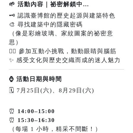
🌱 活動內容｜祕密解鎖中…
🗝️ 認識臺博館的歷史起源與建築特色
🎨 尋找建築中的隱藏密碼
（像是彩繪玻璃、家紋圖案的祕密意
思）
🕵️‍♀️ 參加互動小挑戰，動動眼睛與腦筋
✨ 感受文化與歷史交織而成的迷人魅力
⌚ 活動日期與時間
🗓 7月25日(六)、8月29日(六)
⏰
14:00–15:00
⏰
15:30–16:30
（每場 1 小時，精采不間斷！）