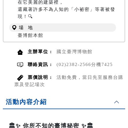
在它美麗的建築裡，

還藏著許多不為人知的「小祕密」等著被發
現！🔍
場 地
臺博館本館
主辦單位 :
國立臺灣博物館
聯絡資訊 :
(02)2382-2566分機7425
票價說明 :
活動免費，當日先至服務台購
票及登記場次
活動內容介紹
🏛️✨ 你所不知的臺博秘密 ✨🏛️