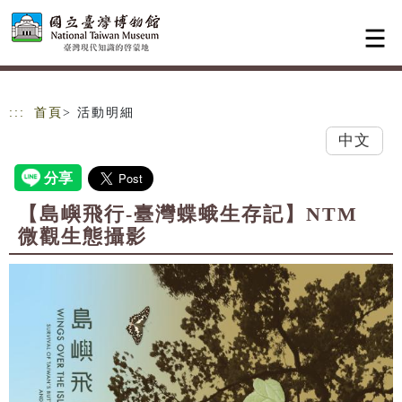
跳到主要內容
網站導覽
:::
首頁
> 活動明細
中文
【島嶼飛行-臺灣蝶蛾生存記】NTM
微觀生態攝影