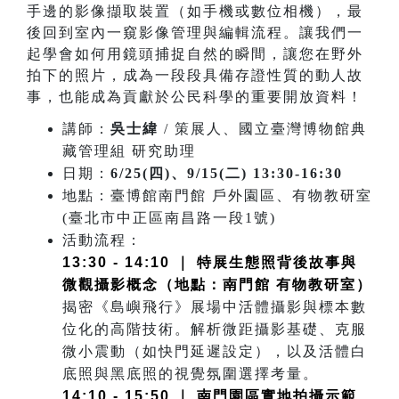
手邊的影像擷取裝置（如手機或數位相機），最
後回到室內一窺影像管理與編輯流程。讓我們一
起學會如何用鏡頭捕捉自然的瞬間，讓您在野外
拍下的照片，成為一段段具備存證性質的動人故
事，也能成為貢獻於公民科學的重要開放資料！
講師：
吳士緯
/ 策展人、國立臺灣博物館典
藏管理組 研究助理
日期：
6/25(四)、9/15(二) 13:30-16:30
地點：臺博館南門館 戶外園區、有物教研室
(臺北市中正區南昌路一段1號)
活動流程：
13:30 - 14:10 ｜ 特展生態照背後故事與
微觀攝影概念（地點：南門館 有物教研室）
揭密《島嶼飛行》展場中活體攝影與標本數
位化的高階技術。解析微距攝影基礎、克服
微小震動（如快門延遲設定），以及活體白
底照與黑底照的視覺氛圍選擇考量。
14:10 - 15:50 ｜ 南門園區實地拍攝示範