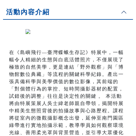
活動內容介紹
在《島嶼飛行—臺灣蝶蛾生存記》特展中，一幅
幅令人精細的生態與白底活體照片，不僅展現了
極致的自然美學，更是連結「野外觀察」與「博
物館數位典藏」等流程的關鍵科學紀錄。產出一
張具備科學與美學價值的數位影像，其前端的
「對個體行為的掌控、短時間攝影器材的配置，
試錯後的調整」往往是決定性的關鍵 。 本活動
將由特展策展人吳士緯老師親自帶領，揭開特展
中精美生態照背後的拍攝故事與心路歷程。課程
將從室內的微觀攝影概念出發，延伸至南門園區
綠帶進行實地拍攝示範，教導學員如何觀察環境
光線、善用柔光罩與背景營造，並引導大眾優化