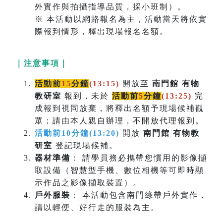
外實作與拍攝指導品質，採小班制）。
※ 本活動以網路報名為主，活動當天將依實
際報到情形，釋出現場報名名額。
｜注意事項｜
活動前
15
分鐘
(13:15)
開放至
南門館 有物
教研室
報到，未於
活動前
5
分鐘
(
13:25)
完
成報到視同放棄，將釋出名額予現場候補觀
眾；請由本人親自辦理，不開放代理報到。
活動前10分鐘(13:20)
開放
南門館 有物教
研室
登記現場候補。
器材準備
： 請學員務必攜帶您慣用的影像擷
取設備（智慧型手機、數位相機等可即時顯
示作品之影像擷取裝置）。
戶外服裝
： 本活動包含南門綠帶戶外實作，
請以輕便、好行走的服裝為主。