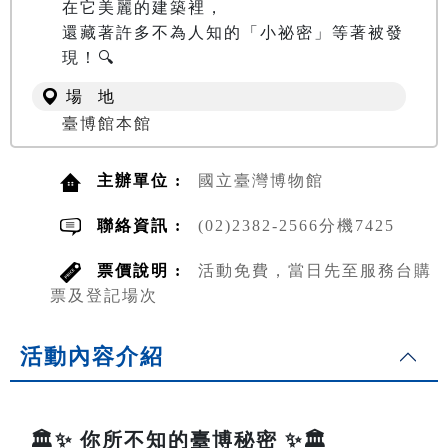
在它美麗的建築裡，

還藏著許多不為人知的「小祕密」等著被發
現！🔍
場 地
臺博館本館
主辦單位 :
國立臺灣博物館
聯絡資訊 :
(02)2382-2566分機7425
票價說明 :
活動免費，當日先至服務台購
票及登記場次
活動內容介紹
🏛️✨ 你所不知的臺博秘密 ✨🏛️