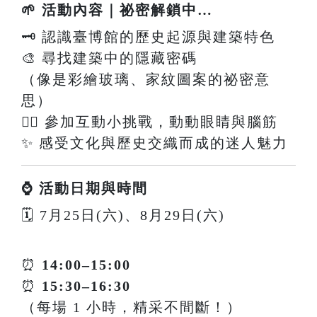
🌱 活動內容｜祕密解鎖中…
🗝️ 認識臺博館的歷史起源與建築特色
🎨 尋找建築中的隱藏密碼
（像是彩繪玻璃、家紋圖案的祕密意
思）
🕵️‍♀️ 參加互動小挑戰，動動眼睛與腦筋
✨ 感受文化與歷史交織而成的迷人魅力
⌚ 活動日期與時間
🗓 7月25日(六)、8月29日(六)
⏰
14:00–15:00
⏰
15:30–16:30
（每場 1 小時，精采不間斷！）