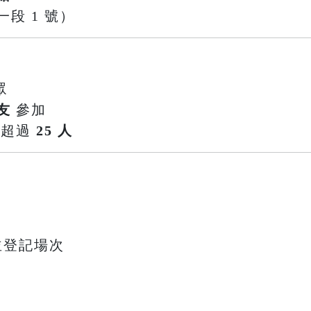
段 1 號）
眾
友
參加
不超過
25 人
並登記場次