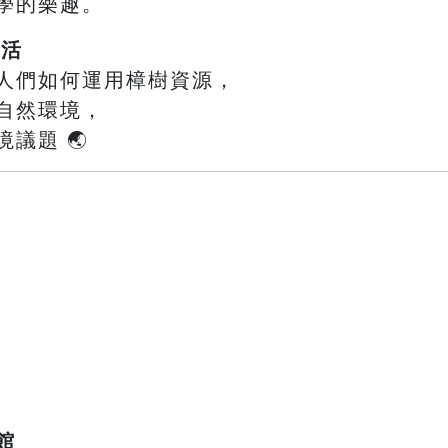
學的樂趣。
生活
人們如何運用樟樹資源，
自然環境，
議題 🌏
館