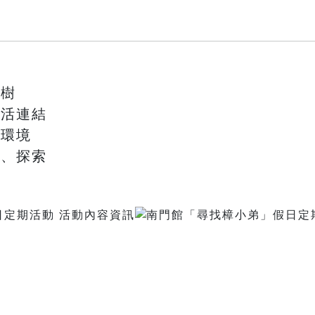
樟樹
生活連結
然環境
論、探索