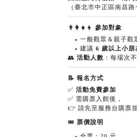
（臺北市中正區南昌路一
👨‍👩‍👧‍👦 參加對象
一般觀眾＆親子觀
建議
6 歲以上小朋
👥
活動人數
：每場次
📝 報名方式
✅
活動免費參加
✅ 需購票入館後，
👉 請先至服務台購票
🎟
票價說明
全票：20 元