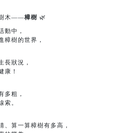
樹木——
樟樹
🌿
活動中，
進樟樹的世界，
生長狀況，
健康！
有多粗，
線索。
猜、算一算樟樹有多高，