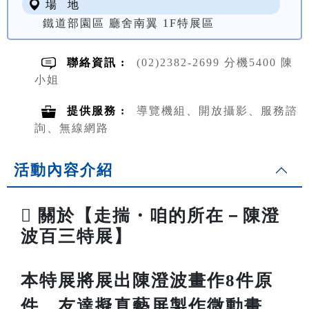
場 地
鐵道部園區 廳舍南翼 1F特展區
聯絡資訊 :
(02)2382-2699 分機5400 陳
小姐
提供服務 :
導覽機組、開放攝影、服務諮
詢、無線網路
活動內容介紹

關於【走揣・咱的所在－陳澄
波百三特展】
本特展將展出陳澄波畫作8件原
件、友達擬真藝屏製作微動畫、