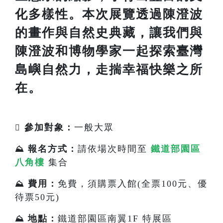
化多樣性。本次展覽透過陳澄波
的畫作與自然史典藏，讓我們與
陳澄波和博物學家一起探索臺灣
島嶼自然力，走揣幸福快樂之所
在。
參加對象：
一般大眾

報名方式：
請依場次時間至
鐵道部園區
⛰️
八角樓
集合
費用：
免費，須購票入館(全票100元、優
⛰️
待票50元)
地點：
鐵道部園區南翼1F 特展區
⛰️