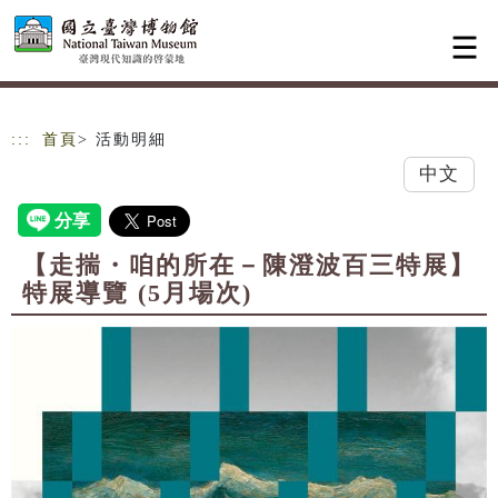
跳到主要內容
網站導覽
:::
首頁
> 活動明細
中文
【走揣・咱的所在－陳澄波百三特展】
特展導覽 (5月場次)