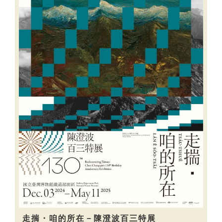
走揣・咱的所在－陳澄波百三特展